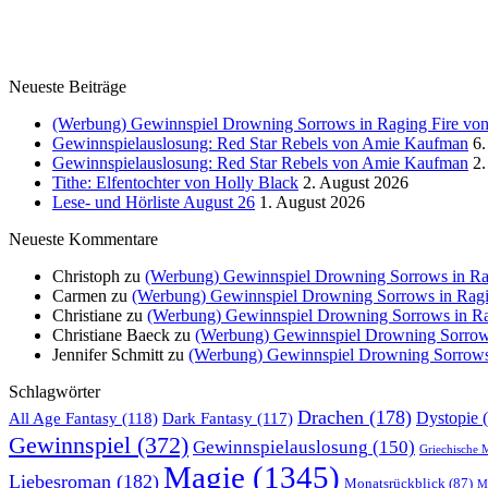
Neueste Beiträge
(Werbung) Gewinnspiel Drowning Sorrows in Raging Fire von 
Gewinnspielauslosung: Red Star Rebels von Amie Kaufman
6.
Gewinnspielauslosung: Red Star Rebels von Amie Kaufman
2.
Tithe: Elfentochter von Holly Black
2. August 2026
Lese- und Hörliste August 26
1. August 2026
Neueste Kommentare
Christoph
zu
(Werbung) Gewinnspiel Drowning Sorrows in Rag
Carmen
zu
(Werbung) Gewinnspiel Drowning Sorrows in Ragin
Christiane
zu
(Werbung) Gewinnspiel Drowning Sorrows in Rag
Christiane Baeck
zu
(Werbung) Gewinnspiel Drowning Sorrows 
Jennifer Schmitt
zu
(Werbung) Gewinnspiel Drowning Sorrows i
Schlagwörter
Drachen
(178)
All Age Fantasy
(118)
Dystopie
(
Dark Fantasy
(117)
Gewinnspiel
(372)
Gewinnspielauslosung
(150)
Griechische 
Magie
(1345)
Liebesroman
(182)
Monatsrückblick
(87)
My