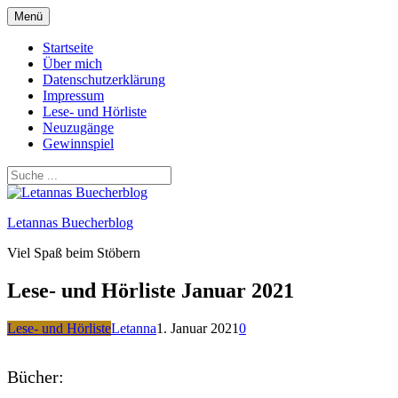
Zum
Menü
Inhalt
springen
Startseite
Über mich
Datenschutzerklärung
Impressum
Lese- und Hörliste
Neuzugänge
Gewinnspiel
Letannas Buecherblog
Viel Spaß beim Stöbern
Lese- und Hörliste Januar 2021
Lese- und Hörliste
Letanna
1. Januar 2021
0
Bücher: