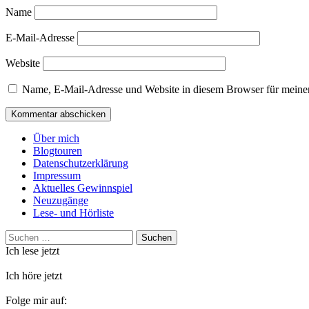
Name
E-Mail-Adresse
Website
Name, E-Mail-Adresse und Website in diesem Browser für meine
Über mich
Blogtouren
Datenschutzerklärung
Impressum
Aktuelles Gewinnspiel
Neuzugänge
Lese- und Hörliste
Suchen
nach:
Ich lese jetzt
Ich höre jetzt
Folge mir auf: