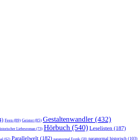
Gestaltenwandler
(432)
4)
Feen
(89)
Geister
(85)
Hörbuch
(540)
Leselisten
(187)
istorischer Liebesroman
(73)
Parallelwelt
(182)
paranormal historisch
(103)
al
(62)
paranormal Erotik
(58)