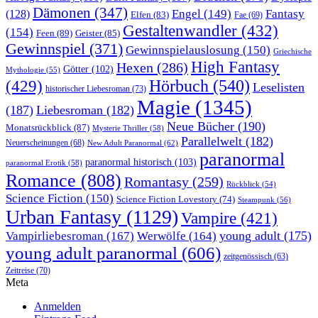
Dämonen
(347)
Engel
(149)
Fantasy
(128)
Elfen
(83)
Fae
(69)
Gestaltenwandler
(432)
(154)
Feen
(89)
Geister
(85)
Gewinnspiel
(371)
Gewinnspielauslosung
(150)
Griechische
High Fantasy
Hexen
(286)
Götter
(102)
Mythologie
(55)
Hörbuch
(540)
(429)
Leselisten
historischer Liebesroman
(73)
Magie
(1345)
(187)
Liebesroman
(182)
Neue Bücher
(190)
Monatsrückblick
(87)
Mysterie Thriller
(58)
Parallelwelt
(182)
Neuerscheinungen
(68)
New Adult Paranormal
(62)
paranormal
paranormal historisch
(103)
paranormal Erotik
(58)
Romance
(808)
Romantasy
(259)
Rückblick
(54)
Science Fiction
(150)
Science Fiction Lovestory
(74)
Steampunk
(56)
Urban Fantasy
(1129)
Vampire
(421)
young adult
(175)
Vampirliebesroman
(167)
Werwölfe
(164)
young adult paranormal
(606)
zeitgenössisch
(63)
Zeitreise
(70)
Meta
Anmelden