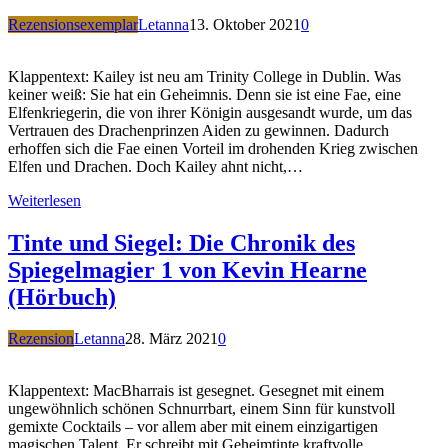
Rezensionsexemplar
Letanna
13. Oktober 2021
0
Klappentext: Kailey ist neu am Trinity College in Dublin. Was
keiner weiß: Sie hat ein Geheimnis. Denn sie ist eine Fae, eine
Elfenkriegerin, die von ihrer Königin ausgesandt wurde, um das
Vertrauen des Drachenprinzen Aiden zu gewinnen. Dadurch
erhoffen sich die Fae einen Vorteil im drohenden Krieg zwischen
Elfen und Drachen. Doch Kailey ahnt nicht,…
Weiterlesen
Tinte und Siegel: Die Chronik des
Spiegelmagier 1 von Kevin Hearne
(Hörbuch)
Rezension
Letanna
28. März 2021
0
Klappentext: MacBharrais ist gesegnet. Gesegnet mit einem
ungewöhnlich schönen Schnurrbart, einem Sinn für kunstvoll
gemixte Cocktails – vor allem aber mit einem einzigartigen
magischen Talent. Er schreibt mit Geheimtinte kraftvolle