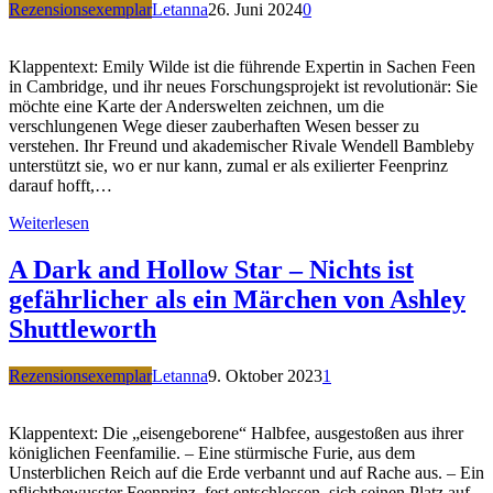
Rezensionsexemplar
Letanna
26. Juni 2024
0
Klappentext: Emily Wilde ist die führende Expertin in Sachen Feen
in Cambridge, und ihr neues Forschungsprojekt ist revolutionär: Sie
möchte eine Karte der Anderswelten zeichnen, um die
verschlungenen Wege dieser zauberhaften Wesen besser zu
verstehen. Ihr Freund und akademischer Rivale Wendell Bambleby
unterstützt sie, wo er nur kann, zumal er als exilierter Feenprinz
darauf hofft,…
Weiterlesen
A Dark and Hollow Star – Nichts ist
gefährlicher als ein Märchen von Ashley
Shuttleworth
Rezensionsexemplar
Letanna
9. Oktober 2023
1
Klappentext: Die „eisengeborene“ Halbfee, ausgestoßen aus ihrer
königlichen Feenfamilie. – Eine stürmische Furie, aus dem
Unsterblichen Reich auf die Erde verbannt und auf Rache aus. – Ein
pflichtbewusster Feenprinz, fest entschlossen, sich seinen Platz auf