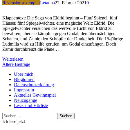
Rezensionsexemplar
Letanna
22. Februar 2021
0
Klappentext: Die Saga von Eldrid beginnt – Fünf Spiegel, fünf
Häuser, fünf Spiegelwächter, eine magische Welt: Eldrid. Die
Spiegelwächter versuchen das wertvolle Licht von Eldrid zu
bewahren, aber sie kämpfen gegen Godal, den übermächtigen
Schatten, und Zamir, den Schöpfer der Dunkelheit. Die 15-jährige
Ludmilla wird zu Hilfe gerufen, um Godal einzufangen. Doch
Zamir durchkreuzt die Pläne…
Weiterlesen
Beitragsnavigation
Ältere Beiträge
Über mich
Blogtouren
Datenschutzerklärung
Impressum
Aktuelles Gewinnspiel
Neuzugänge
Lese- und Hörliste
Suchen
nach:
Ich lese jetzt