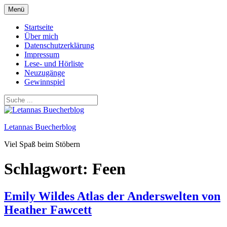
Zum
Menü
Inhalt
springen
Startseite
Über mich
Datenschutzerklärung
Impressum
Lese- und Hörliste
Neuzugänge
Gewinnspiel
Letannas Buecherblog
Viel Spaß beim Stöbern
Schlagwort:
Feen
Emily Wildes Atlas der Anderswelten von
Heather Fawcett