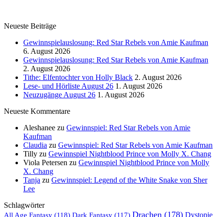
Neueste Beiträge
Gewinnspielauslosung: Red Star Rebels von Amie Kaufman
6. August 2026
Gewinnspielauslosung: Red Star Rebels von Amie Kaufman
2. August 2026
Tithe: Elfentochter von Holly Black
2. August 2026
Lese- und Hörliste August 26
1. August 2026
Neuzugänge August 26
1. August 2026
Neueste Kommentare
Aleshanee
zu
Gewinnspiel: Red Star Rebels von Amie
Kaufman
Claudia
zu
Gewinnspiel: Red Star Rebels von Amie Kaufman
Tilly
zu
Gewinnspiel Nightblood Prince von Molly X. Chang
Viola Petersen
zu
Gewinnspiel Nightblood Prince von Molly
X. Chang
Tanja
zu
Gewinnspiel: Legend of the White Snake von Sher
Lee
Schlagwörter
Drachen
(178)
All Age Fantasy
(118)
Dystopie
Dark Fantasy
(117)