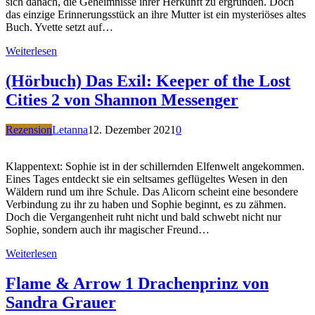
sich danach, die Geheimnisse ihrer Herkunft zu ergründen. Doch
das einzige Erinnerungsstück an ihre Mutter ist ein mysteriöses altes
Buch. Yvette setzt auf…
Weiterlesen
(Hörbuch) Das Exil: Keeper of the Lost
Cities 2 von Shannon Messenger
Rezension
Letanna
12. Dezember 2021
0
Klappentext: Sophie ist in der schillernden Elfenwelt angekommen.
Eines Tages entdeckt sie ein seltsames geflügeltes Wesen in den
Wäldern rund um ihre Schule. Das Alicorn scheint eine besondere
Verbindung zu ihr zu haben und Sophie beginnt, es zu zähmen.
Doch die Vergangenheit ruht nicht und bald schwebt nicht nur
Sophie, sondern auch ihr magischer Freund…
Weiterlesen
Flame & Arrow 1 Drachenprinz von
Sandra Grauer