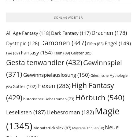
SCHLAGWÖRTER
Drachen
(178)
All Age Fantasy
(118)
Dark Fantasy
(117)
Dämonen
(347)
Engel
(149)
Dystopie
(128)
Elfen
(83)
Fantasy
(154)
Feen
(89)
Geister
(85)
Fae
(69)
Gestaltenwandler
(432)
Gewinnspiel
(371)
Gewinnspielauslosung
(150)
Griechische Mythologie
High Fantasy
Hexen
(286)
Götter
(102)
(55)
Hörbuch
(540)
(429)
historischer Liebesroman
(73)
Magie
Leselisten
(187)
Liebesroman
(182)
(1345)
Neue
Monatsrückblick
(87)
Mysterie Thriller
(58)