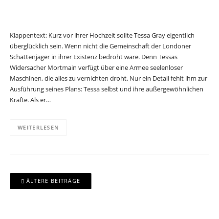
Klappentext: Kurz vor ihrer Hochzeit sollte Tessa Gray eigentlich
überglücklich sein. Wenn nicht die Gemeinschaft der Londoner
Schattenjäger in ihrer Existenz bedroht wäre. Denn Tessas
Widersacher Mortmain verfügt über eine Armee seelenloser
Maschinen, die alles zu vernichten droht. Nur ein Detail fehlt ihm zur
Ausführung seines Plans: Tessa selbst und ihre außergewöhnlichen
Kräfte. Als er…
WEITERLESEN
Beitragsnavigation
ÄLTERE BEITRÄGE