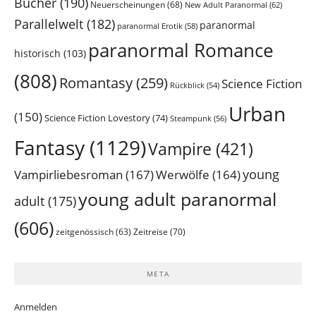
Bücher
(190)
Neuerscheinungen
(68)
New Adult Paranormal
(62)
Parallelwelt
(182)
paranormal
paranormal Erotik
(58)
paranormal Romance
historisch
(103)
(808)
Romantasy
(259)
Science Fiction
Rückblick
(54)
Urban
(150)
Science Fiction Lovestory
(74)
Steampunk
(56)
Fantasy
(1129)
Vampire
(421)
young
Vampirliebesroman
(167)
Werwölfe
(164)
young adult paranormal
adult
(175)
(606)
Zeitreise
(70)
zeitgenössisch
(63)
META
Anmelden