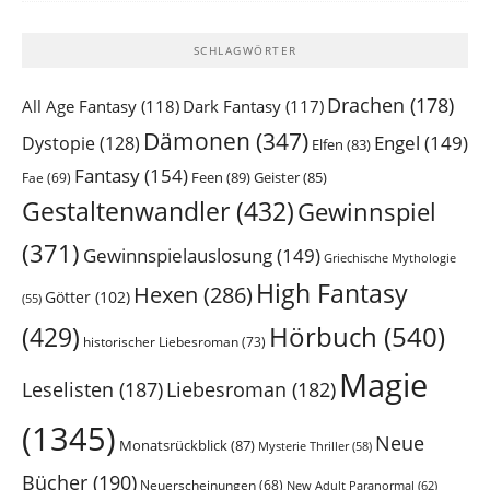
SCHLAGWÖRTER
Drachen
(178)
All Age Fantasy
(118)
Dark Fantasy
(117)
Dämonen
(347)
Engel
(149)
Dystopie
(128)
Elfen
(83)
Fantasy
(154)
Feen
(89)
Geister
(85)
Fae
(69)
Gestaltenwandler
(432)
Gewinnspiel
(371)
Gewinnspielauslosung
(149)
Griechische Mythologie
High Fantasy
Hexen
(286)
Götter
(102)
(55)
Hörbuch
(540)
(429)
historischer Liebesroman
(73)
Magie
Leselisten
(187)
Liebesroman
(182)
(1345)
Neue
Monatsrückblick
(87)
Mysterie Thriller
(58)
Bücher
(190)
Neuerscheinungen
(68)
New Adult Paranormal
(62)