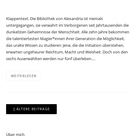
Klappentext. Die Bibliothek von Alexandria ist niemals
untergegangen, sie verwahrt im Verborgenen seit Jahrtausenden die
dunkelsten Geheimnisse der Menschheit. Alle zehn Jahre bekommen
die talentiertesten Magier*innen ihrer Generation die Möglichkeit,
das uralte Wissen zu studieren: Jene, die die Initiation überstehen,
erwarten ungeheurer Reichtum, Macht und Weisheit. Doch von den
sechs Auserwählten werden nur fünf überleben….
WEITERLESEN
Beitragsnavigation
ÄLTERE BEITRÄGE
Über mich