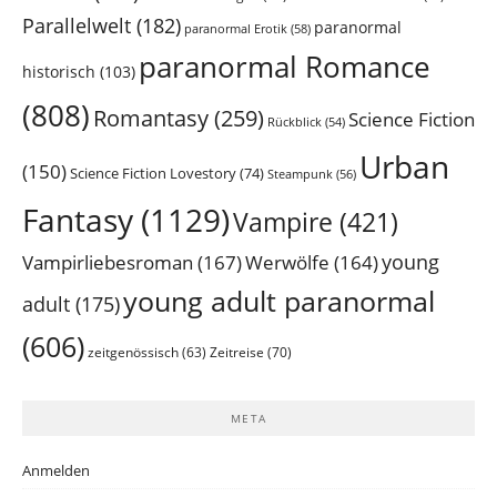
Parallelwelt
(182)
paranormal
paranormal Erotik
(58)
paranormal Romance
historisch
(103)
(808)
Romantasy
(259)
Science Fiction
Rückblick
(54)
Urban
(150)
Science Fiction Lovestory
(74)
Steampunk
(56)
Fantasy
(1129)
Vampire
(421)
young
Vampirliebesroman
(167)
Werwölfe
(164)
young adult paranormal
adult
(175)
(606)
Zeitreise
(70)
zeitgenössisch
(63)
META
Anmelden