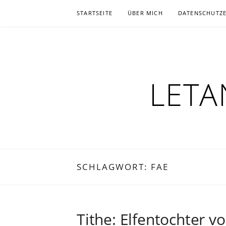
Zum
STARTSEITE
ÜBER MICH
DATENSCHUTZ
Inhalt
springen
LETA
SCHLAGWORT:
FAE
Tithe: Elfentochter v