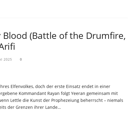
Blood (Battle of the Drumfire,
rifi
AI 2025
0
ihres Elfenvolkes, doch der erste Einsatz endet in einer
treuergebene Kommandant Rayan folgt Yeeran gemeinsam mit
 wenn Lettle die Kunst der Prophezeiung beherrscht – niemals
seits der Grenzen ihrer Lande…