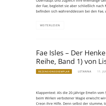
Oberhaupt und zugleich ihre ehemalige Geli
der Fae, begleitet sie aber schließlich nac
befinden sich währenddessen bei den Fae,
WEITERLESEN
Fae Isles – Der Henker
Reihe, Band 1) von Li
LETANNA
11. JU
REZENSIONSEXEMPLAR
Klappentext: Als die 20-jährige Emelin vom
beim Wirken verbotener Magie erwischt wird, 
Creon ihre Hilfe. Denn selbst der stumme, tö