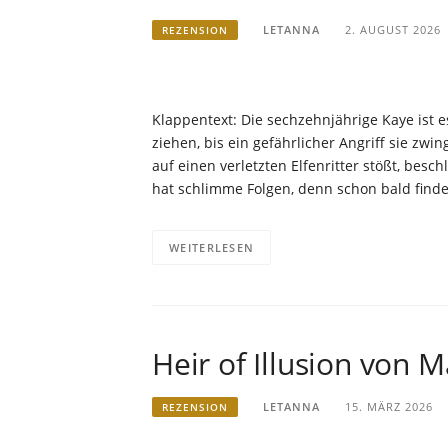
LETANNA
2. AUGUST 2026
REZENSION
Klappentext: Die sechzehnjährige Kaye ist 
ziehen, bis ein gefährlicher Angriff sie zwi
auf einen verletzten Elfenritter stößt, besch
hat schlimme Folgen, denn schon bald finde
WEITERLESEN
Heir of Illusion von 
LETANNA
15. MÄRZ 2026
REZENSION