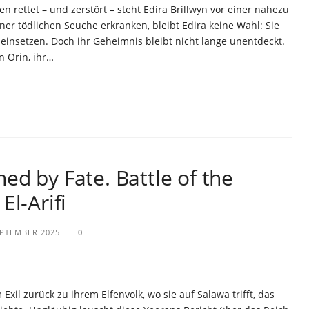
en rettet – und zerstört – steht Edira Brillwyn vor einer nahezu
er tödlichen Seuche erkranken, bleibt Edira keine Wahl: Sie
nsetzen. Doch ihr Geheimnis bleibt nicht lange unentdeckt.
n Orin, ihr…
d by Fate. Battle of the
El-Arifi
EPTEMBER 2025
0
xil zurück zu ihrem Elfenvolk, wo sie auf Salawa trifft, das