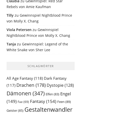
Claudia
zu
Gewinnspiel: Red Star
Rebels von Amie Kaufman
Tilly
zu
Gewinnspiel Nightblood Prince
von Molly X. Chang
Viola Petersen
zu
Gewinnspiel
Nightblood Prince von Molly X. Chang
Tanja
zu
Gewinnspiel: Legend of the
White Snake von Sher Lee
SCHLAGWÖRTER
All Age Fantasy
(118)
Dark Fantasy
Drachen
(178)
Dystopie
(128)
(117)
Dämonen
(347)
Engel
Elfen
(83)
(149)
Fantasy
(154)
Feen
(89)
Fae
(69)
Gestaltenwandler
Geister
(85)