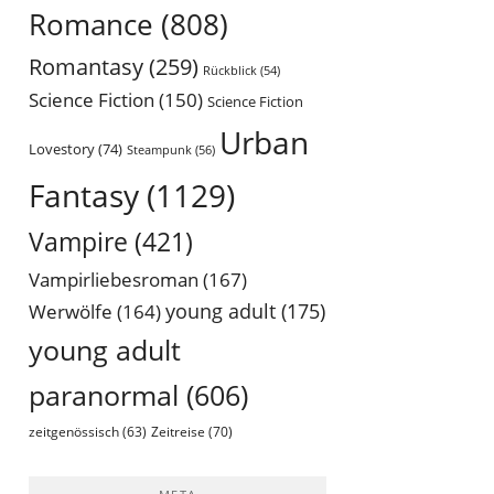
Romance
(808)
Romantasy
(259)
Rückblick
(54)
Science Fiction
(150)
Science Fiction
Urban
Lovestory
(74)
Steampunk
(56)
Fantasy
(1129)
Vampire
(421)
Vampirliebesroman
(167)
young adult
(175)
Werwölfe
(164)
young adult
paranormal
(606)
Zeitreise
(70)
zeitgenössisch
(63)