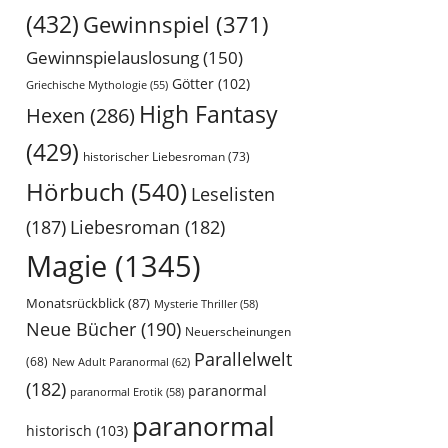
(432)
Gewinnspiel
(371)
Gewinnspielauslosung
(150)
Götter
(102)
Griechische Mythologie
(55)
High Fantasy
Hexen
(286)
(429)
historischer Liebesroman
(73)
Hörbuch
(540)
Leselisten
(187)
Liebesroman
(182)
Magie
(1345)
Monatsrückblick
(87)
Mysterie Thriller
(58)
Neue Bücher
(190)
Neuerscheinungen
Parallelwelt
(68)
New Adult Paranormal
(62)
(182)
paranormal
paranormal Erotik
(58)
paranormal
historisch
(103)