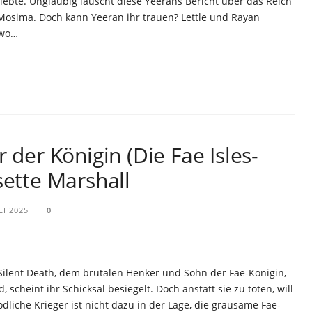
ebte. Ungläubig lauscht diese Yeerans Bericht über das Reich
h Mosima. Doch kann Yeeran ihr trauen? Lettle und Rayan
 wo…
 der Königin (Die Fae Isles-
sette Marshall
LI 2025
0
 Silent Death, dem brutalen Henker und Sohn der Fae-Königin,
scheint ihr Schicksal besiegelt. Doch anstatt sie zu töten, will
dliche Krieger ist nicht dazu in der Lage, die grausame Fae-