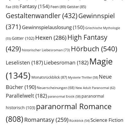
Fantasy
(154)
Feen
(89)
Geister
(85)
Fae
(69)
Gestaltenwandler
(432)
Gewinnspiel
(371)
Gewinnspielauslosung
(150)
Griechische Mythologie
High Fantasy
Hexen
(286)
Götter
(102)
(55)
Hörbuch
(540)
(429)
historischer Liebesroman
(73)
Magie
Leselisten
(187)
Liebesroman
(182)
(1345)
Neue
Monatsrückblick
(87)
Mysterie Thriller
(58)
Bücher
(190)
Neuerscheinungen
(68)
New Adult Paranormal
(62)
Parallelwelt
(182)
paranormal
paranormal Erotik
(58)
paranormal Romance
historisch
(103)
(808)
Romantasy
(259)
Science Fiction
Rückblick
(54)