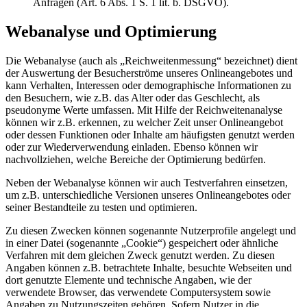
Anfragen (Art. 6 Abs. 1 S. 1 lit. b. DSGVO).
Webanalyse und Optimierung
Die Webanalyse (auch als „Reichweitenmessung“ bezeichnet) dient
der Auswertung der Besucherströme unseres Onlineangebotes und
kann Verhalten, Interessen oder demographische Informationen zu
den Besuchern, wie z.B. das Alter oder das Geschlecht, als
pseudonyme Werte umfassen. Mit Hilfe der Reichweitenanalyse
können wir z.B. erkennen, zu welcher Zeit unser Onlineangebot
oder dessen Funktionen oder Inhalte am häufigsten genutzt werden
oder zur Wiederverwendung einladen. Ebenso können wir
nachvollziehen, welche Bereiche der Optimierung bedürfen.
Neben der Webanalyse können wir auch Testverfahren einsetzen,
um z.B. unterschiedliche Versionen unseres Onlineangebotes oder
seiner Bestandteile zu testen und optimieren.
Zu diesen Zwecken können sogenannte Nutzerprofile angelegt und
in einer Datei (sogenannte „Cookie“) gespeichert oder ähnliche
Verfahren mit dem gleichen Zweck genutzt werden. Zu diesen
Angaben können z.B. betrachtete Inhalte, besuchte Webseiten und
dort genutzte Elemente und technische Angaben, wie der
verwendete Browser, das verwendete Computersystem sowie
Angaben zu Nutzungszeiten gehören. Sofern Nutzer in die