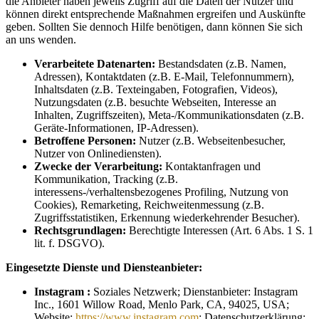
die Anbieter haben jeweils Zugriff auf die Daten der Nutzer und
können direkt entsprechende Maßnahmen ergreifen und Auskünfte
geben. Sollten Sie dennoch Hilfe benötigen, dann können Sie sich
an uns wenden.
Verarbeitete Datenarten:
Bestandsdaten (z.B. Namen,
Adressen), Kontaktdaten (z.B. E-Mail, Telefonnummern),
Inhaltsdaten (z.B. Texteingaben, Fotografien, Videos),
Nutzungsdaten (z.B. besuchte Webseiten, Interesse an
Inhalten, Zugriffszeiten), Meta-/Kommunikationsdaten (z.B.
Geräte-Informationen, IP-Adressen).
Betroffene Personen:
Nutzer (z.B. Webseitenbesucher,
Nutzer von Onlinediensten).
Zwecke der Verarbeitung:
Kontaktanfragen und
Kommunikation, Tracking (z.B.
interessens-/verhaltensbezogenes Profiling, Nutzung von
Cookies), Remarketing, Reichweitenmessung (z.B.
Zugriffsstatistiken, Erkennung wiederkehrender Besucher).
Rechtsgrundlagen:
Berechtigte Interessen (Art. 6 Abs. 1 S. 1
lit. f. DSGVO).
Eingesetzte Dienste und Diensteanbieter:
Instagram :
Soziales Netzwerk; Dienstanbieter: Instagram
Inc., 1601 Willow Road, Menlo Park, CA, 94025, USA;
Website:
https://www.instagram.com
; Datenschutzerklärung: