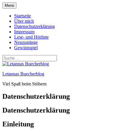
Zum
Menü
Inhalt
springen
Startseite
Über mich
Datenschutzerklärung
Impressum
Lese- und Hörliste
Neuzugänge
Gewinnspiel
Letannas Buecherblog
Viel Spaß beim Stöbern
Datenschutzerklärung
Datenschutzerklärung
Einleitung