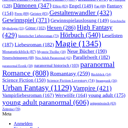
Dämonen
(347)
Engel
(149)
Fantasy
(128)
Elfen
(83)
Fae
(69)
Gestaltenwandler
(432)
(154)
Feen
(89)
Geister
(85)
Gewinnspiel
(371)
Gewinnspielauslosung
(149)
Griechische
High Fantasy
Hexen
(286)
Götter
(102)
Mythologie
(55)
Hörbuch
(540)
(429)
Leselisten
historischer Liebesroman
(73)
Magie
(1345)
(187)
Liebesroman
(182)
Neue Bücher
(190)
Monatsrückblick
(87)
Mysterie Thriller
(58)
Parallelwelt
(182)
Neuerscheinungen
(68)
New Adult Paranormal
(62)
paranormal
paranormal historisch
(103)
paranormal Erotik
(58)
Romance
(808)
Romantasy
(259)
Rückblick
(54)
Science Fiction
(150)
Science Fiction Lovestory
(74)
Steampunk
(56)
Urban Fantasy
(1129)
Vampire
(421)
young adult
(175)
Vampirliebesroman
(167)
Werwölfe
(164)
young adult paranormal
(606)
zeitgenössisch
(63)
Zeitreise
(70)
Meta
Anmelden