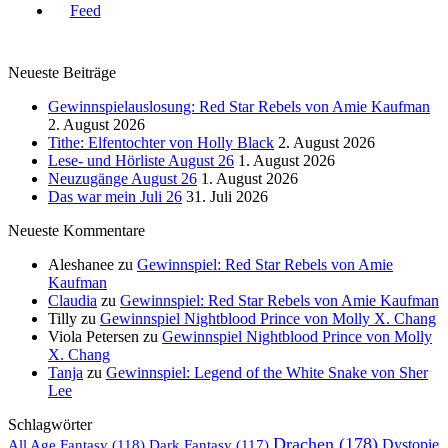
Neueste Beiträge
Gewinnspielauslosung: Red Star Rebels von Amie Kaufman
2. August 2026
Tithe: Elfentochter von Holly Black
2. August 2026
Lese- und Hörliste August 26
1. August 2026
Neuzugänge August 26
1. August 2026
Das war mein Juli 26
31. Juli 2026
Neueste Kommentare
Aleshanee
zu
Gewinnspiel: Red Star Rebels von Amie
Kaufman
Claudia
zu
Gewinnspiel: Red Star Rebels von Amie Kaufman
Tilly
zu
Gewinnspiel Nightblood Prince von Molly X. Chang
Viola Petersen
zu
Gewinnspiel Nightblood Prince von Molly
X. Chang
Tanja
zu
Gewinnspiel: Legend of the White Snake von Sher
Lee
Schlagwörter
Drachen
(178)
All Age Fantasy
(118)
Dystopie
Dark Fantasy
(117)