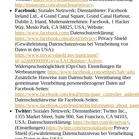
http://instagram.com/about/legal/privacy
.
Facebook:
Soziales Netzwerk; Dienstanbieter: Facebook
Ireland Ltd., 4 Grand Canal Square, Grand Canal Harbour,
Dublin 2, Irland, Mutterunternehmen: Facebook, 1 Hacker
Way, Menlo Park, CA 94025, USA; Website:
https://www.facebook.com
; Datenschutzerklärung:
https://www.facebook.com/about/privacy
; Privacy Shield
(Gewährleistung Datenschutzniveau bei Verarbeitung von
Daten in den USA):
https://www.privacyshield.gov/participant?
id=a2zt0000000GnywAAC&status=Active
;
Widerspruchsmöglichkeit (Opt-Out): Einstellungen für
Werbeanzeigen:
https://www.facebook.com/settings?tab=ads
;
Zusätzliche Hinweise zum Datenschutz: Vereinbarung über
gemeinsame Verarbeitung personenbezogener Daten auf
Facebook-Seiten:
https://www.facebook.com/legal/terms/page_controller_adden
Datenschutzhinweise für Facebook-Seiten:
https://www.facebook.com/legal/terms/information_about_page
Twitter:
Soziales Netzwerk; Dienstanbieter: Twitter Inc.,
1355 Market Street, Suite 900, San Francisco, CA 94103,
USA; Datenschutzerklärung:
https://twitter.com/de/privacy
,
(Einstellungen)
https://twitter.com/personalization
; Privacy
Shield (Gewährleistung Datenschutzniveau bei Verarbeitung
von Daten in den USA):