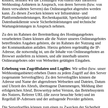
können, nehmen wir die Leistungen von einem oder mehreren
Webhosting-Anbietern in Anspruch, von deren Servern (bzw. von
ihnen verwalteten Servern) das Onlineangebot abgerufen werden
kann. Zu diesen Zwecken können wir Infrastruktur- und
Plattformdienstleistungen, Rechenkapazität, Speicherplatz und
Datenbankdienste sowie Sicherheitsleistungen und technische
Wartungsleistungen in Anspruch nehmen.
Zu den im Rahmen der Bereitstellung des Hostingangebotes
verarbeiteten Daten können alle die Nutzer unseres Onlineangebotes
betreffenden Angaben gehören, die im Rahmen der Nutzung und
der Kommunikation anfallen. Hierzu gehören regelmäßig die IP-
Adresse, die notwendig ist, um die Inhalte von Onlineangeboten an
Browser ausliefern zu können, und alle innerhalb unseres
Onlineangebotes oder von Webseiten getätigten Eingaben.
Erhebung von Zugriffsdaten und Logfiles
: Wir selbst (bzw. unser
Webhostinganbieter) erheben Daten zu jedem Zugriff auf den Server
(sogenannte Serverlogfiles). Zu den Serverlogfiles können die
Adresse und Name der abgerufenen Webseiten und Dateien, Datum
und Uhrzeit des Abrufs, übertragene Datenmengen, Meldung über
erfolgreichen Abruf, Browsertyp nebst Version, das Betriebssystem
des Nutzers, Referrer URL (die zuvor besuchte Seite) und im
Regelfall IP-Adressen und der anfragende Provider gehören.
Die Serverlogfiles können zum einen zu Zwecken der Sicherheit