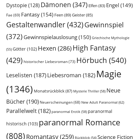
Dämonen
(347)
Engel
(149)
Dystopie
(128)
Elfen
(83)
Fantasy
(154)
Feen
(89)
Geister
(85)
Fae
(69)
Gestaltenwandler
(432)
Gewinnspiel
(372)
Gewinnspielauslosung
(150)
Griechische Mythologie
High Fantasy
Hexen
(286)
Götter
(102)
(55)
Hörbuch
(540)
(429)
historischer Liebesroman
(73)
Magie
Leselisten
(187)
Liebesroman
(182)
(1346)
Neue
Monatsrückblick
(87)
Mysterie Thriller
(58)
Bücher
(190)
Neuerscheinungen
(68)
New Adult Paranormal
(62)
Parallelwelt
(182)
paranormal
paranormal Erotik
(58)
paranormal Romance
historisch
(103)
(808)
Romantasy
(259)
Science Fiction
Rückblick
(54)