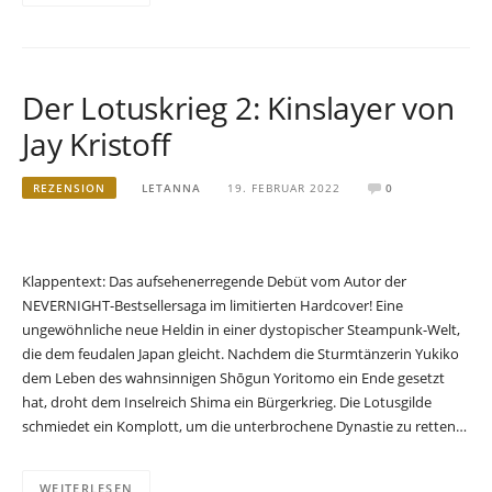
Der Lotuskrieg 2: Kinslayer von
Jay Kristoff
REZENSION
LETANNA
19. FEBRUAR 2022
0
Klappentext: Das aufsehenerregende Debüt vom Autor der
NEVERNIGHT-Bestsellersaga im limitierten Hardcover! Eine
ungewöhnliche neue Heldin in einer dystopischer Steampunk-Welt,
die dem feudalen Japan gleicht. Nachdem die Sturmtänzerin Yukiko
dem Leben des wahnsinnigen Shōgun Yoritomo ein Ende gesetzt
hat, droht dem Inselreich Shima ein Bürgerkrieg. Die Lotusgilde
schmiedet ein Komplott, um die unterbrochene Dynastie zu retten…
WEITERLESEN