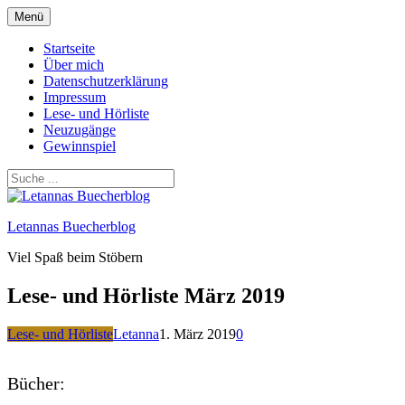
Zum
Menü
Inhalt
springen
Startseite
Über mich
Datenschutzerklärung
Impressum
Lese- und Hörliste
Neuzugänge
Gewinnspiel
Letannas Buecherblog
Viel Spaß beim Stöbern
Lese- und Hörliste März 2019
Lese- und Hörliste
Letanna
1. März 2019
0
Bücher: