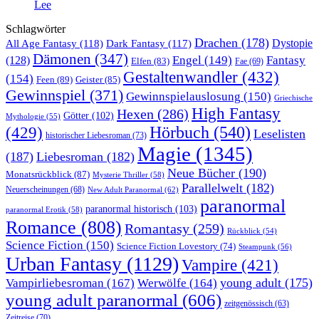
Lee
Schlagwörter
Drachen
(178)
All Age Fantasy
(118)
Dystopie
Dark Fantasy
(117)
Dämonen
(347)
Engel
(149)
Fantasy
(128)
Elfen
(83)
Fae
(69)
Gestaltenwandler
(432)
(154)
Feen
(89)
Geister
(85)
Gewinnspiel
(371)
Gewinnspielauslosung
(150)
Griechische
High Fantasy
Hexen
(286)
Götter
(102)
Mythologie
(55)
Hörbuch
(540)
(429)
Leselisten
historischer Liebesroman
(73)
Magie
(1345)
(187)
Liebesroman
(182)
Neue Bücher
(190)
Monatsrückblick
(87)
Mysterie Thriller
(58)
Parallelwelt
(182)
Neuerscheinungen
(68)
New Adult Paranormal
(62)
paranormal
paranormal historisch
(103)
paranormal Erotik
(58)
Romance
(808)
Romantasy
(259)
Rückblick
(54)
Science Fiction
(150)
Science Fiction Lovestory
(74)
Steampunk
(56)
Urban Fantasy
(1129)
Vampire
(421)
young adult
(175)
Vampirliebesroman
(167)
Werwölfe
(164)
young adult paranormal
(606)
zeitgenössisch
(63)
Zeitreise
(70)