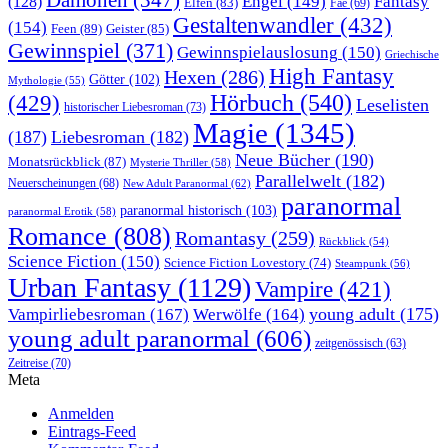
Engel
(149)
Fantasy
(128)
Elfen
(83)
Fae
(69)
Gestaltenwandler
(432)
(154)
Feen
(89)
Geister
(85)
Gewinnspiel
(371)
Gewinnspielauslosung
(150)
Griechische
High Fantasy
Hexen
(286)
Götter
(102)
Mythologie
(55)
Hörbuch
(540)
(429)
Leselisten
historischer Liebesroman
(73)
Magie
(1345)
(187)
Liebesroman
(182)
Neue Bücher
(190)
Monatsrückblick
(87)
Mysterie Thriller
(58)
Parallelwelt
(182)
Neuerscheinungen
(68)
New Adult Paranormal
(62)
paranormal
paranormal historisch
(103)
paranormal Erotik
(58)
Romance
(808)
Romantasy
(259)
Rückblick
(54)
Science Fiction
(150)
Science Fiction Lovestory
(74)
Steampunk
(56)
Urban Fantasy
(1129)
Vampire
(421)
young adult
(175)
Vampirliebesroman
(167)
Werwölfe
(164)
young adult paranormal
(606)
zeitgenössisch
(63)
Zeitreise
(70)
Meta
Anmelden
Eintrags-Feed