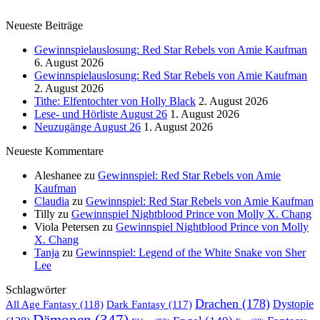
Neueste Beiträge
Gewinnspielauslosung: Red Star Rebels von Amie Kaufman
6. August 2026
Gewinnspielauslosung: Red Star Rebels von Amie Kaufman
2. August 2026
Tithe: Elfentochter von Holly Black
2. August 2026
Lese- und Hörliste August 26
1. August 2026
Neuzugänge August 26
1. August 2026
Neueste Kommentare
Aleshanee
zu
Gewinnspiel: Red Star Rebels von Amie
Kaufman
Claudia
zu
Gewinnspiel: Red Star Rebels von Amie Kaufman
Tilly
zu
Gewinnspiel Nightblood Prince von Molly X. Chang
Viola Petersen
zu
Gewinnspiel Nightblood Prince von Molly
X. Chang
Tanja
zu
Gewinnspiel: Legend of the White Snake von Sher
Lee
Schlagwörter
Drachen
(178)
All Age Fantasy
(118)
Dystopie
Dark Fantasy
(117)
Dämonen
(347)