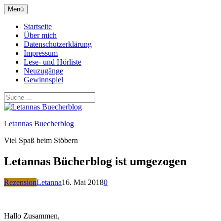
Zum
Menü
Inhalt
springen
Startseite
Über mich
Datenschutzerklärung
Impressum
Lese- und Hörliste
Neuzugänge
Gewinnspiel
Letannas Buecherblog
Viel Spaß beim Stöbern
Letannas Bücherblog ist umgezogen
Rezension
Letanna
16. Mai 2018
0
Hallo Zusammen,