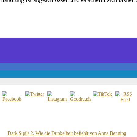
Dark Sigils 2. Wie die Dunkelheit befiehlt von Anna Benning