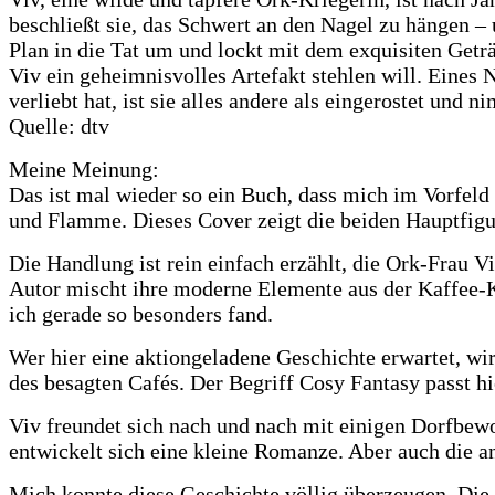
beschließt sie, das Schwert an den Nagel zu hängen –
Plan in die Tat um und lockt mit dem exquisiten Getr
Viv ein geheimnisvolles Artefakt stehlen will. Eines
verliebt hat, ist sie alles andere als eingerostet und
Quelle: dtv
Meine Meinung:
Das ist mal wieder so ein Buch, dass mich im Vorfeld 
und Flamme. Dieses Cover zeigt die beiden Hauptfigu
Die Handlung ist rein einfach erzählt, die Ork-Frau V
Autor mischt ihre moderne Elemente aus der Kaffee-Ku
ich gerade so besonders fand.
Wer hier eine aktiongeladene Geschichte erwartet, wir
des besagten Cafés. Der Begriff Cosy Fantasy passt hi
Viv freundet sich nach und nach mit einigen Dorfbewo
entwickelt sich eine kleine Romanze. Aber auch die a
Mich konnte diese Geschichte völlig überzeugen. Die 