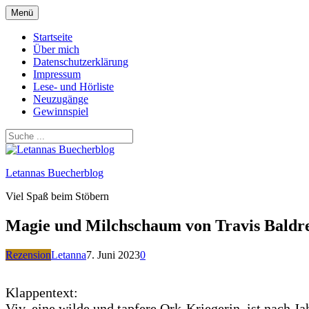
Zum
Menü
Inhalt
springen
Startseite
Über mich
Datenschutzerklärung
Impressum
Lese- und Hörliste
Neuzugänge
Gewinnspiel
Letannas Buecherblog
Viel Spaß beim Stöbern
Magie und Milchschaum von Travis Baldr
Rezension
Letanna
7. Juni 2023
0
Klappentext:
Viv, eine wilde und tapfere Ork-Kriegerin, ist nach