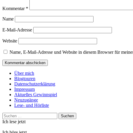
Kommentar
*
Name
E-Mail-Adresse
Website
Name, E-Mail-Adresse und Website in diesem Browser für meine
Über mich
Blogtouren
Datenschutzerklärung
Impressum
Aktuelles Gewinnspiel
Neuzugänge
Lese- und Hörliste
Suchen
nach:
Ich lese jetzt
Ich höre jetzt