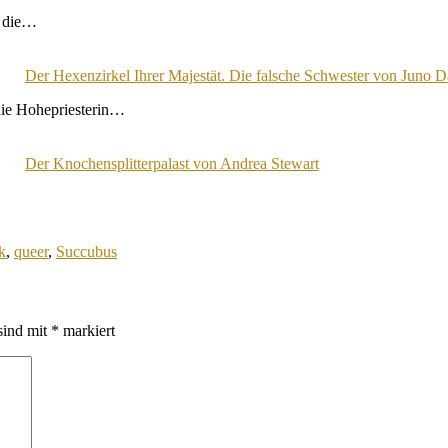
h die…
Der Hexenzirkel Ihrer Majestät. Die falsche Schwester von Juno 
die Hohepriesterin…
Der Knochensplitterpalast von Andrea Stewart
k
,
queer
,
Succubus
sind mit
*
markiert