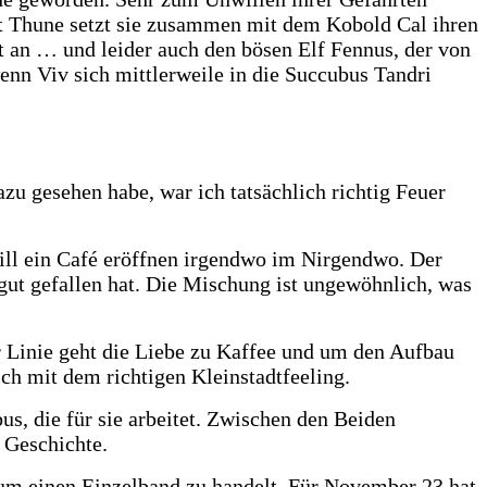
adt Thune setzt sie zusammen mit dem Kobold Cal ihren
t an … und leider auch den bösen Elf Fennus, der von
enn Viv sich mittlerweile in die Succubus Tandri
zu gesehen habe, war ich tatsächlich richtig Feuer
 will ein Café eröffnen irgendwo im Nirgendwo. Der
gut gefallen hat. Die Mischung ist ungewöhnlich, was
er Linie geht die Liebe zu Kaffee und um den Aufbau
ich mit dem richtigen Kleinstadtfeeling.
s, die für sie arbeitet. Zwischen den Beiden
r Geschichte.
 um einen Einzelband zu handelt. Für November 23 hat