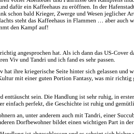
 und dafür ein Kaffeehaus zu eröffnen. In der Hafenst
änk schon bald Krieger, Zwerge und Wesen jeglicher Ar
 Nachts steht das Kaffeehaus in Flammen … aber auch w
 nimmt den Kampf auf!
richtig angesprochen hat. Als ich dann das US-Cover da
ren Viv und Tandri und ich fand es sehr passen.
iv hat ihre kriegerische Seite hinter sich gelassen und
ltur mit einer guten Portion Fantasy, was mir richtig 
d enttäuscht sein. Die Handlung ist sehr ruhig, in erst
er einfach perfekt, die Geschichte ist ruhig und gemütl
hnern an, unter anderem auch mit Tandri, einer Succubu
nderen Dorfbewohner bildet einen wichtigen Part in de
Handlung ist abgeschlossen und es scheint sich bisher