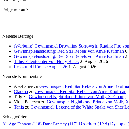
Folge mir auf:
Neueste Beiträge
(Werbung) Gewinnspiel Drowning Sorrows in Raging Fire von 
Gewinnspielauslosung: Red Star Rebels von Amie Kaufman
6.
Gewinnspielauslosung: Red Star Rebels von Amie Kaufman
2.
Tithe: Elfentochter von Holly Black
2. August 2026
Lese- und Hörliste August 26
1. August 2026
Neueste Kommentare
Aleshanee
zu
Gewinnspiel: Red Star Rebels von Amie Kaufm
Claudia
zu
Gewinnspiel: Red Star Rebels von Amie Kaufman
Tilly
zu
Gewinnspiel Nightblood Prince von Molly X. Chang
Viola Petersen
zu
Gewinnspiel Nightblood Prince von Molly 
Tanja
zu
Gewinnspiel: Legend of the White Snake von Sher L
Schlagwörter
Drachen
(178)
All Age Fantasy
(118)
Dystopie
(
Dark Fantasy
(117)