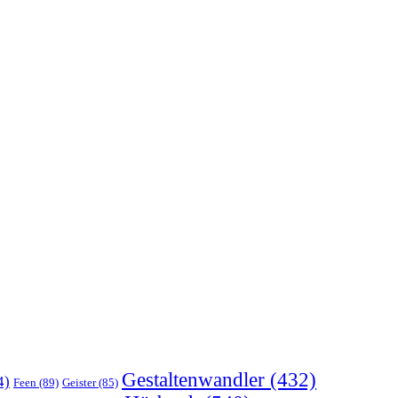
Gestaltenwandler
(432)
4)
Feen
(89)
Geister
(85)