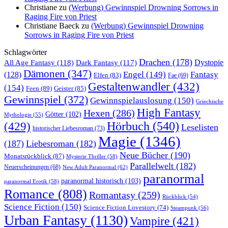
Christiane
zu
(Werbung) Gewinnspiel Drowning Sorrows in
Raging Fire von Priest
Christiane Baeck
zu
(Werbung) Gewinnspiel Drowning
Sorrows in Raging Fire von Priest
Schlagwörter
Drachen
(178)
All Age Fantasy
(118)
Dystopie
Dark Fantasy
(117)
Dämonen
(347)
Engel
(149)
Fantasy
(128)
Elfen
(83)
Fae
(69)
Gestaltenwandler
(432)
(154)
Feen
(89)
Geister
(85)
Gewinnspiel
(372)
Gewinnspielauslosung
(150)
Griechische
High Fantasy
Hexen
(286)
Götter
(102)
Mythologie
(55)
Hörbuch
(540)
(429)
Leselisten
historischer Liebesroman
(73)
Magie
(1346)
(187)
Liebesroman
(182)
Neue Bücher
(190)
Monatsrückblick
(87)
Mysterie Thriller
(58)
Parallelwelt
(182)
Neuerscheinungen
(68)
New Adult Paranormal
(62)
paranormal
paranormal historisch
(103)
paranormal Erotik
(58)
Romance
(808)
Romantasy
(259)
Rückblick
(54)
Science Fiction
(150)
Science Fiction Lovestory
(74)
Steampunk
(56)
Urban Fantasy
(1130)
Vampire
(421)