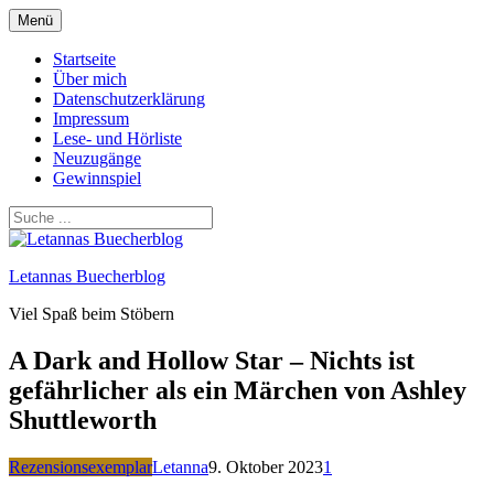
Zum
Menü
Inhalt
springen
Startseite
Über mich
Datenschutzerklärung
Impressum
Lese- und Hörliste
Neuzugänge
Gewinnspiel
Letannas Buecherblog
Viel Spaß beim Stöbern
A Dark and Hollow Star – Nichts ist
gefährlicher als ein Märchen von Ashley
Shuttleworth
Rezensionsexemplar
Letanna
9. Oktober 2023
1