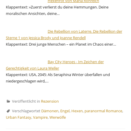
Hexenrot von Maria Röhreich
Klappentext: »Zuerst verlierst du deine Hemmungen. Deine
moralischen Ansichten, deine…
Die Rebellion von Laterre. Die Rebellion der
Sterne 1 von Jessica Brody und Joanne Rendell
Klappentext: Drei junge Menschen – ein Planet im Chaos einer…
Bay City Heroes - Im Zeichen der
Gerechtigkeit von Laura Weller
Klappentext: USA, 2045: Als Seraphina Winter überfallen und
niedergeschlagen wird,…
Veröffentlicht in
Rezension
Verschlagwortet
Dämonen
,
Engel
,
Hexen
,
paranormal Romance
,
Urban Fantasy
,
Vampire
,
Werwölfe