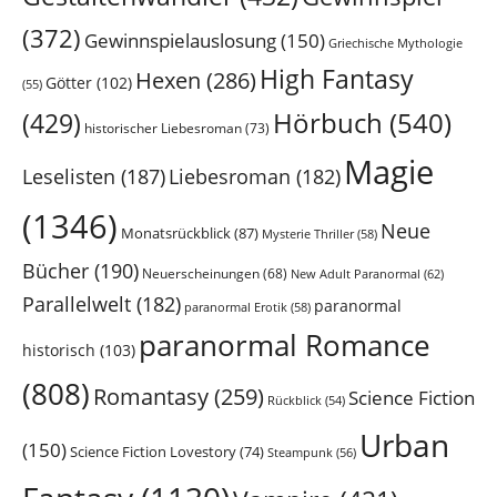
(372)
Gewinnspielauslosung
(150)
Griechische Mythologie
High Fantasy
Hexen
(286)
Götter
(102)
(55)
Hörbuch
(540)
(429)
historischer Liebesroman
(73)
Magie
Leselisten
(187)
Liebesroman
(182)
(1346)
Neue
Monatsrückblick
(87)
Mysterie Thriller
(58)
Bücher
(190)
Neuerscheinungen
(68)
New Adult Paranormal
(62)
Parallelwelt
(182)
paranormal
paranormal Erotik
(58)
paranormal Romance
historisch
(103)
(808)
Romantasy
(259)
Science Fiction
Rückblick
(54)
Urban
(150)
Science Fiction Lovestory
(74)
Steampunk
(56)