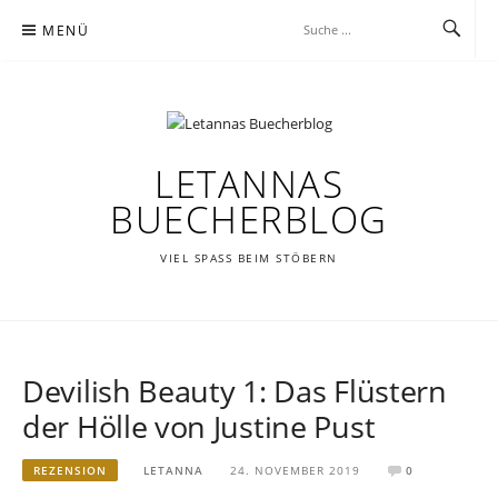
Zum
MENÜ
Inhalt
springen
LETANNAS
BUECHERBLOG
VIEL SPASS BEIM STÖBERN
Devilish Beauty 1: Das Flüstern
der Hölle von Justine Pust
REZENSION
LETANNA
24. NOVEMBER 2019
0