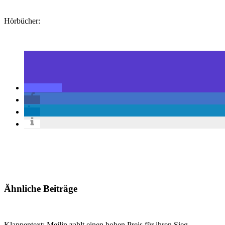
Hörbücher:
Ähnliche Beiträge
Klappentext: Meilin zahlt einen hohen Preis für ihren Sieg –…