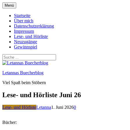
Zum
Menü
Inhalt
springen
Startseite
Über mich
Datenschutzerklärung
Impressum
Lese- und Hörliste
Neuzugänge
Gewinnspiel
Letannas Buecherblog
Viel Spaß beim Stöbern
Lese- und Hörliste Juni 26
Lese- und Hörliste
Letanna
1. Juni 2026
0
Bücher: