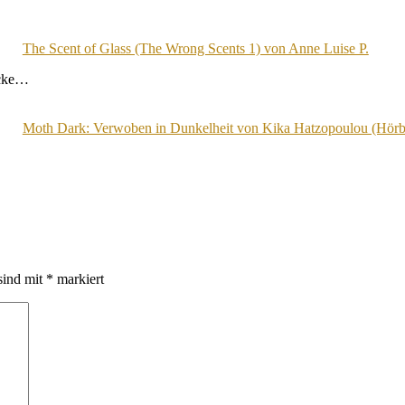
The Scent of Glass (The Wrong Scents 1) von Anne Luise P.
acke…
Moth Dark: Verwoben in Dunkelheit von Kika Hatzopoulou (Hör
sind mit
*
markiert