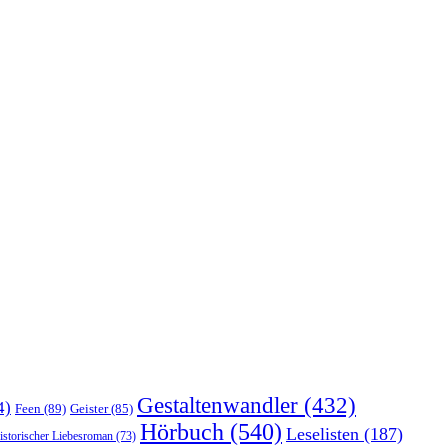
Gestaltenwandler
(432)
4)
Feen
(89)
Geister
(85)
Hörbuch
(540)
Leselisten
(187)
istorischer Liebesroman
(73)