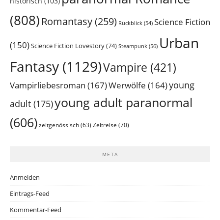
historisch
(103)
(808)
Romantasy
(259)
Science Fiction
Rückblick
(54)
Urban
(150)
Science Fiction Lovestory
(74)
Steampunk
(56)
Fantasy
(1129)
Vampire
(421)
young
Vampirliebesroman
(167)
Werwölfe
(164)
young adult paranormal
adult
(175)
(606)
Zeitreise
(70)
zeitgenössisch
(63)
META
Anmelden
Eintrags-Feed
Kommentar-Feed