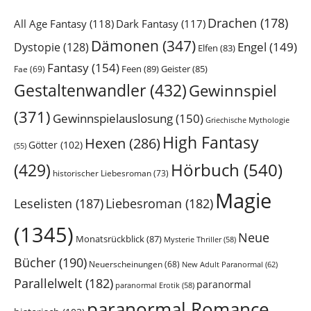
Drachen
(178)
All Age Fantasy
(118)
Dark Fantasy
(117)
Dämonen
(347)
Engel
(149)
Dystopie
(128)
Elfen
(83)
Fantasy
(154)
Feen
(89)
Geister
(85)
Fae
(69)
Gestaltenwandler
(432)
Gewinnspiel
(371)
Gewinnspielauslosung
(150)
Griechische Mythologie
High Fantasy
Hexen
(286)
Götter
(102)
(55)
Hörbuch
(540)
(429)
historischer Liebesroman
(73)
Magie
Leselisten
(187)
Liebesroman
(182)
(1345)
Neue
Monatsrückblick
(87)
Mysterie Thriller
(58)
Bücher
(190)
Neuerscheinungen
(68)
New Adult Paranormal
(62)
Parallelwelt
(182)
paranormal
paranormal Erotik
(58)
paranormal Romance