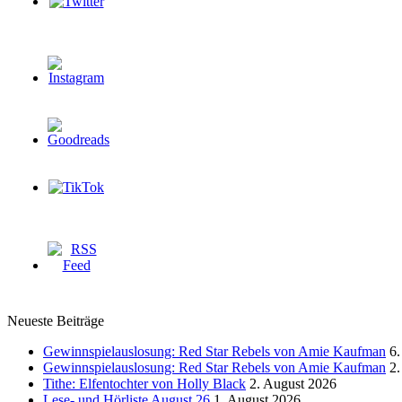
Neueste Beiträge
Gewinnspielauslosung: Red Star Rebels von Amie Kaufman
6.
Gewinnspielauslosung: Red Star Rebels von Amie Kaufman
2.
Tithe: Elfentochter von Holly Black
2. August 2026
Lese- und Hörliste August 26
1. August 2026