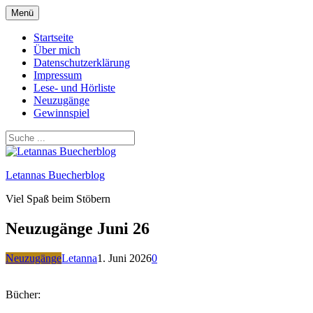
Zum
Menü
Inhalt
springen
Startseite
Über mich
Datenschutzerklärung
Impressum
Lese- und Hörliste
Neuzugänge
Gewinnspiel
Letannas Buecherblog
Viel Spaß beim Stöbern
Neuzugänge Juni 26
Neuzugänge
Letanna
1. Juni 2026
0
Bücher: