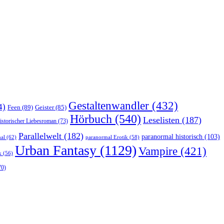
Gestaltenwandler
(432)
4)
Feen
(89)
Geister
(85)
Hörbuch
(540)
Leselisten
(187)
istorischer Liebesroman
(73)
Parallelwelt
(182)
paranormal historisch
(103)
al
(62)
paranormal Erotik
(58)
Urban Fantasy
(1129)
Vampire
(421)
k
(56)
70)