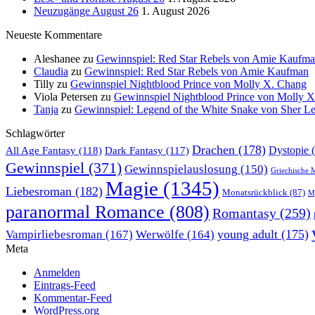
Neuzugänge August 26
1. August 2026
Neueste Kommentare
Aleshanee
zu
Gewinnspiel: Red Star Rebels von Amie Kaufm
Claudia
zu
Gewinnspiel: Red Star Rebels von Amie Kaufman
Tilly
zu
Gewinnspiel Nightblood Prince von Molly X. Chang
Viola Petersen
zu
Gewinnspiel Nightblood Prince von Molly 
Tanja
zu
Gewinnspiel: Legend of the White Snake von Sher L
Schlagwörter
Drachen
(178)
All Age Fantasy
(118)
Dystopie
(
Dark Fantasy
(117)
Gewinnspiel
(371)
Gewinnspielauslosung
(150)
Griechische 
Magie
(1345)
Liebesroman
(182)
Monatsrückblick
(87)
My
paranormal Romance
(808)
Romantasy
(259)
young adult
(175)
Vampirliebesroman
(167)
Werwölfe
(164)
Meta
Anmelden
Eintrags-Feed
Kommentar-Feed
WordPress.org