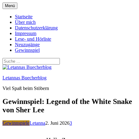
Zum
Menü
Inhalt
springen
Startseite
Über mich
Datenschutzerklärung
Impressum
Lese- und Hörliste
Neuzugänge
Gewinnspiel
Letannas Buecherblog
Viel Spaß beim Stöbern
Gewinnspiel: Legend of the White Snake
von Sher Lee
Gewinnspiele
Letanna
2. Juni 2026
3