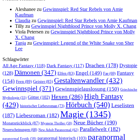
Aleshanee
zu
Gewinnspiel: Red Star Rebels von Amie
Kaufman
Claudia
zu
Gewinnspiel: Red Star Rebels von Amie Kaufman
Tilly
zu
Gewinnspiel Nightblood Prince von Molly X. Chang
Viola Petersen
zu
Gewinnspiel Nightblood Prince von Molly
X. Chang
Tanja
zu
Gewinnspiel: Legend of the White Snake von Sher
Lee
Schlagwörter
Drachen
(178)
All Age Fantasy
(118)
Dystopie
Dark Fantasy
(117)
Dämonen
(347)
Engel
(149)
Fantasy
(128)
Elfen
(83)
Fae
(69)
Gestaltenwandler
(432)
(154)
Feen
(89)
Geister
(85)
Gewinnspiel
(371)
Gewinnspielauslosung
(150)
Griechische
High Fantasy
Hexen
(286)
Götter
(102)
Mythologie
(55)
Hörbuch
(540)
(429)
Leselisten
historischer Liebesroman
(73)
Magie
(1345)
(187)
Liebesroman
(182)
Neue Bücher
(190)
Monatsrückblick
(87)
Mysterie Thriller
(58)
Parallelwelt
(182)
Neuerscheinungen
(68)
New Adult Paranormal
(62)
paranormal
paranormal historisch
(103)
paranormal Erotik
(58)