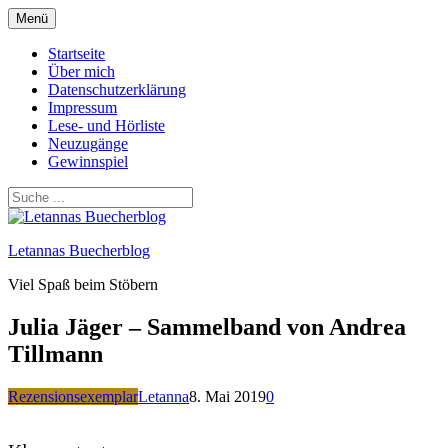
Zum
Menü
Inhalt
springen
Startseite
Über mich
Datenschutzerklärung
Impressum
Lese- und Hörliste
Neuzugänge
Gewinnspiel
Letannas Buecherblog
Viel Spaß beim Stöbern
Julia Jäger – Sammelband von Andrea
Tillmann
Rezensionsexemplar
Letanna
8. Mai 2019
0