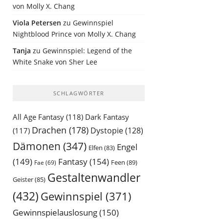
von Molly X. Chang
Viola Petersen
zu
Gewinnspiel
Nightblood Prince von Molly X. Chang
Tanja
zu
Gewinnspiel: Legend of the
White Snake von Sher Lee
SCHLAGWÖRTER
All Age Fantasy
(118)
Dark Fantasy
Drachen
(178)
Dystopie
(128)
(117)
Dämonen
(347)
Engel
Elfen
(83)
(149)
Fantasy
(154)
Feen
(89)
Fae
(69)
Gestaltenwandler
Geister
(85)
(432)
Gewinnspiel
(371)
Gewinnspielauslosung
(150)