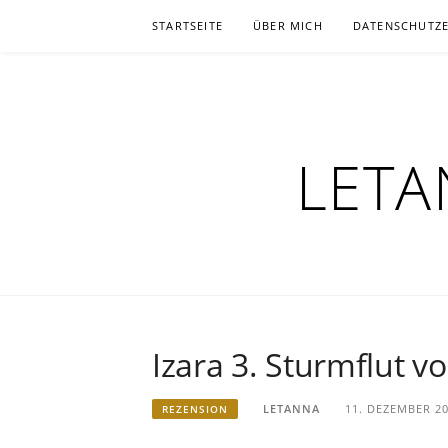
Zum
STARTSEITE
ÜBER MICH
DATENSCHUTZ
Inhalt
springen
LETA
Izara 3. Sturmflut vo
LETANNA
11. DEZEMBER 2
REZENSION