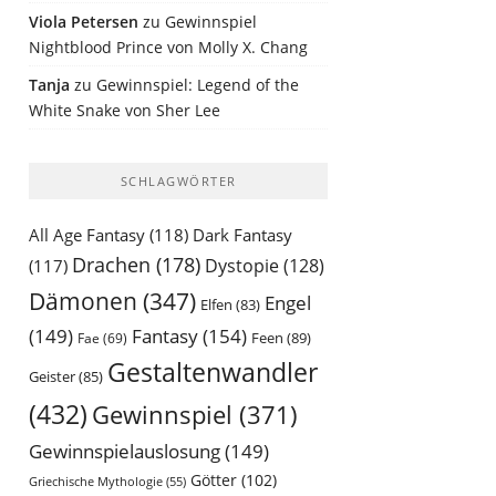
Viola Petersen
zu
Gewinnspiel
Nightblood Prince von Molly X. Chang
Tanja
zu
Gewinnspiel: Legend of the
White Snake von Sher Lee
SCHLAGWÖRTER
All Age Fantasy
(118)
Dark Fantasy
Drachen
(178)
Dystopie
(128)
(117)
Dämonen
(347)
Engel
Elfen
(83)
(149)
Fantasy
(154)
Feen
(89)
Fae
(69)
Gestaltenwandler
Geister
(85)
(432)
Gewinnspiel
(371)
Gewinnspielauslosung
(149)
Götter
(102)
Griechische Mythologie
(55)