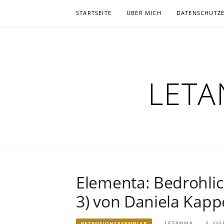
Zum
STARTSEITE
ÜBER MICH
DATENSCHUTZ
Inhalt
springen
LETA
Elementa: Bedrohlic
3) von Daniela Kapp
LETANNA
4. MÄ
REZENSIONSEXEMPLAR