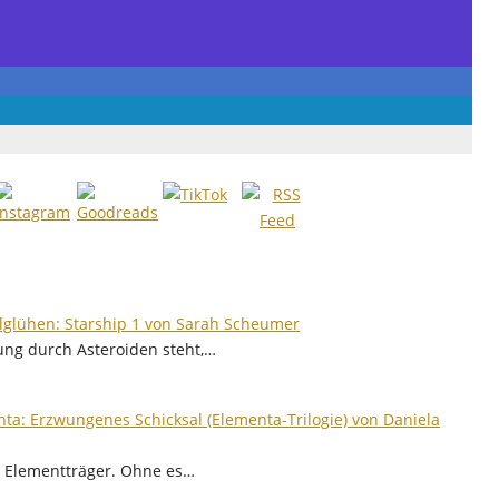
glühen: Starship 1 von Sarah Scheumer
tung durch Asteroiden steht,…
ta: Erzwungenes Schicksal (Elementa-Trilogie) von Daniela
en Elementträger. Ohne es…