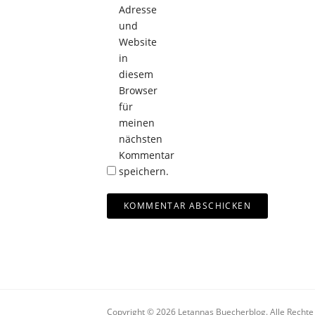
Adresse
und
Website
in
diesem
Browser
für
meinen
nächsten
Kommentar
speichern.
Copyright © 2026 Letannas Buecherblog. Alle Rechte