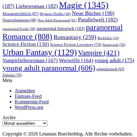
Magie
(1345)
(187)
Liebesroman
(182)
Neue Bücher
(190)
Monatsrückblick
(87)
Mysterie Thriller
(58)
Parallelwelt
(182)
Neuerscheinungen
(68)
New Adult Paranormal
(62)
paranormal
paranormal historisch
(103)
paranormal Erotik
(58)
Romance
(808)
Romantasy
(259)
Rückblick
(54)
Science Fiction
(150)
Science Fiction Lovestory
(74)
Steampunk
(56)
Urban Fantasy
(1129)
Vampire
(421)
young adult
(175)
Vampirliebesroman
(167)
Werwölfe
(164)
young adult paranormal
(606)
zeitgenössisch
(63)
Zeitreise
(70)
Meta
Anmelden
Eintrags-Feed
Kommentar-Feed
WordPress.org
Archiv
Archiv
Copyright © 2026 Letannas Buecherblog. Alle Rechte vorbehalten.