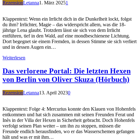
Rezension
Letanna
1. März 2025
1
Klappentext: Wenn ein Irrlicht dich in die Dunkelheit lockt, folgst
du ihm? Irrlichter, Magie – das widerspricht allem, was die 18-
jährige Lena glaubt. Trotzdem lässt sie sich von dem Irrlicht
entführen, tief in den Wald, auf eine mondbeschienene Lichtung.
Dort begegnet sie einem Fremden, in dessen Stimme sie sich verliert
und in dessen Augen ein…
Weiterlesen
Das verlorene Portal: Die letzten Hexen
von Berlin von Oliver Skuza (Hörbuch)
Rezension
Letanna
13. April 2023
0
Klappentext: Folge 4: Mercurius konnte den Klauen von Hohenfels
entkommen und hat sich zusammen mit seinen Freunden Ferat und
Inès in der Villa der Hexen in Sicherheit gebracht. Doch Hohenfels
verfolgt seinen Plan weiter – um ihn zu stoppen, müssen die
Freunde endlich herausfinden, wo er das Wasserschemen gefangen
hält und was er mit ihm…