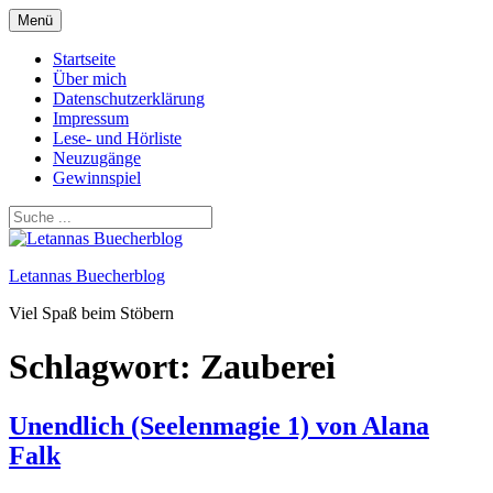
Zum
Menü
Inhalt
springen
Startseite
Über mich
Datenschutzerklärung
Impressum
Lese- und Hörliste
Neuzugänge
Gewinnspiel
Letannas Buecherblog
Viel Spaß beim Stöbern
Schlagwort:
Zauberei
Unendlich (Seelenmagie 1) von Alana
Falk