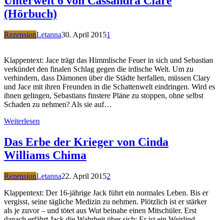
Unterwelt 6 von Cassandra Clare
(Hörbuch)
Rezension
Letanna
30. April 2015
1
Klappentext: Jace trägt das Himmlische Feuer in sich und Sebastian
verkündet den finalen Schlag gegen die irdische Welt. Um zu
verhindern, dass Dämonen über die Städte herfallen, müssen Clary
und Jace mit ihren Freunden in die Schattenwelt eindringen. Wird es
ihnen gelingen, Sebastians finstere Pläne zu stoppen, ohne selbst
Schaden zu nehmen? Als sie auf…
Weiterlesen
Das Erbe der Krieger von Cinda
Williams Chima
Rezension
Letanna
22. April 2015
2
Klappentext: Der 16-jährige Jack führt ein normales Leben. Bis er
vergisst, seine tägliche Medizin zu nehmen. Plötzlich ist er stärker
als je zuvor – und tötet aus Wut beinahe einen Mitschüler. Erst
danach erfährt Jack die Wahrheit über sich: Er ist ein Weirlind,