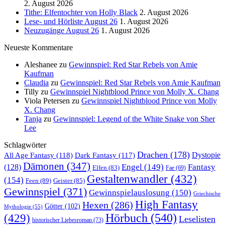
2. August 2026
Tithe: Elfentochter von Holly Black
2. August 2026
Lese- und Hörliste August 26
1. August 2026
Neuzugänge August 26
1. August 2026
Neueste Kommentare
Aleshanee
zu
Gewinnspiel: Red Star Rebels von Amie
Kaufman
Claudia
zu
Gewinnspiel: Red Star Rebels von Amie Kaufman
Tilly
zu
Gewinnspiel Nightblood Prince von Molly X. Chang
Viola Petersen
zu
Gewinnspiel Nightblood Prince von Molly
X. Chang
Tanja
zu
Gewinnspiel: Legend of the White Snake von Sher
Lee
Schlagwörter
Drachen
(178)
All Age Fantasy
(118)
Dystopie
Dark Fantasy
(117)
Dämonen
(347)
Engel
(149)
Fantasy
(128)
Elfen
(83)
Fae
(69)
Gestaltenwandler
(432)
(154)
Feen
(89)
Geister
(85)
Gewinnspiel
(371)
Gewinnspielauslosung
(150)
Griechische
High Fantasy
Hexen
(286)
Götter
(102)
Mythologie
(55)
Hörbuch
(540)
(429)
Leselisten
historischer Liebesroman
(73)