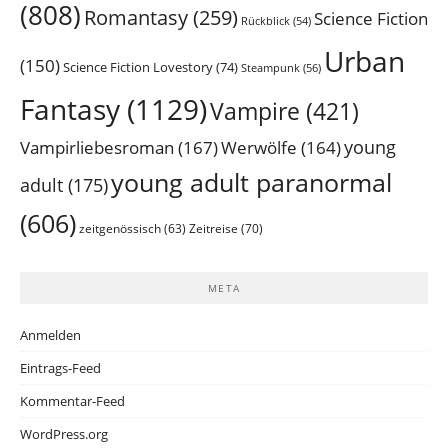
(808)
Romantasy
(259)
Science Fiction
Rückblick
(54)
Urban
(150)
Science Fiction Lovestory
(74)
Steampunk
(56)
Fantasy
(1129)
Vampire
(421)
young
Vampirliebesroman
(167)
Werwölfe
(164)
young adult paranormal
adult
(175)
(606)
Zeitreise
(70)
zeitgenössisch
(63)
META
Anmelden
Eintrags-Feed
Kommentar-Feed
WordPress.org