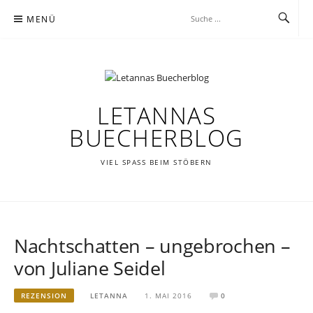
Zum
MENÜ
Inhalt
springen
LETANNAS
BUECHERBLOG
VIEL SPASS BEIM STÖBERN
Nachtschatten – ungebrochen –
von Juliane Seidel
REZENSION
LETANNA
1. MAI 2016
0