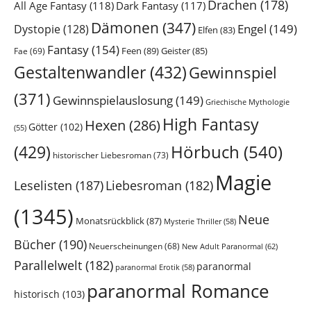
Drachen
(178)
All Age Fantasy
(118)
Dark Fantasy
(117)
Dämonen
(347)
Engel
(149)
Dystopie
(128)
Elfen
(83)
Fantasy
(154)
Feen
(89)
Geister
(85)
Fae
(69)
Gestaltenwandler
(432)
Gewinnspiel
(371)
Gewinnspielauslosung
(149)
Griechische Mythologie
High Fantasy
Hexen
(286)
Götter
(102)
(55)
Hörbuch
(540)
(429)
historischer Liebesroman
(73)
Magie
Leselisten
(187)
Liebesroman
(182)
(1345)
Neue
Monatsrückblick
(87)
Mysterie Thriller
(58)
Bücher
(190)
Neuerscheinungen
(68)
New Adult Paranormal
(62)
Parallelwelt
(182)
paranormal
paranormal Erotik
(58)
paranormal Romance
historisch
(103)