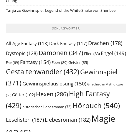
Chang
Tanja
zu
Gewinnspiel: Legend of the White Snake von Sher Lee
SCHLAGWÖRTER
Drachen
(178)
All Age Fantasy
(118)
Dark Fantasy
(117)
Dämonen
(347)
Engel
(149)
Dystopie
(128)
Elfen
(83)
Fantasy
(154)
Feen
(89)
Geister
(85)
Fae
(69)
Gestaltenwandler
(432)
Gewinnspiel
(371)
Gewinnspielauslosung
(150)
Griechische Mythologie
High Fantasy
Hexen
(286)
Götter
(102)
(55)
Hörbuch
(540)
(429)
historischer Liebesroman
(73)
Magie
Leselisten
(187)
Liebesroman
(182)