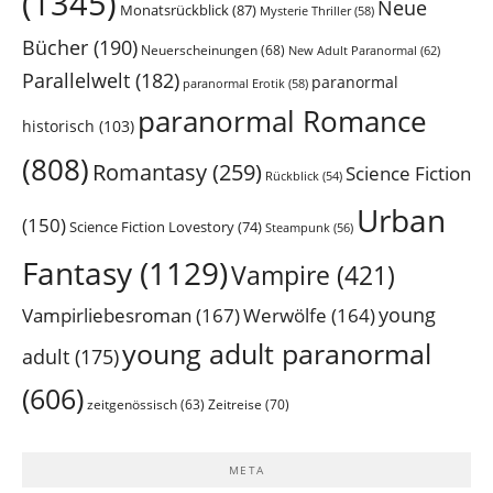
(1345)
Neue
Monatsrückblick
(87)
Mysterie Thriller
(58)
Bücher
(190)
Neuerscheinungen
(68)
New Adult Paranormal
(62)
Parallelwelt
(182)
paranormal
paranormal Erotik
(58)
paranormal Romance
historisch
(103)
(808)
Romantasy
(259)
Science Fiction
Rückblick
(54)
Urban
(150)
Science Fiction Lovestory
(74)
Steampunk
(56)
Fantasy
(1129)
Vampire
(421)
young
Vampirliebesroman
(167)
Werwölfe
(164)
young adult paranormal
adult
(175)
(606)
Zeitreise
(70)
zeitgenössisch
(63)
META