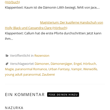
(Hörbuch)
Klappentext: Kaum ist die Dämonin Lilith besiegt, fehlt von Jace,…
Magisterium: Der kupferne Handschuh von
Holly Black und Cassandra Clare (Hörbuch)
Klappentext: Callum hat die erste Pforte durchschritten: Jetzt kann
ihm…
Veröffentlicht in
Rezension
Verschlagwortet
Dämonen
,
Dämonenjäger
,
Engel
,
Hörbuch
,
Magie
,
paranormal Romance
,
Urban Fantasy
,
Vampir
,
Werwölfe
,
young adult paranormal
,
Zauberei
EIN KOMMENTAR
FÜGE DEINEN HINZU
NAZURKA
sagt: