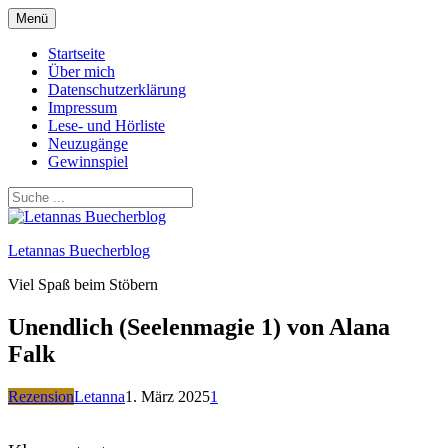
Zum
Menü
Inhalt
springen
Startseite
Über mich
Datenschutzerklärung
Impressum
Lese- und Hörliste
Neuzugänge
Gewinnspiel
Letannas Buecherblog
Viel Spaß beim Stöbern
Unendlich (Seelenmagie 1) von Alana
Falk
Rezension
Letanna
1. März 2025
1