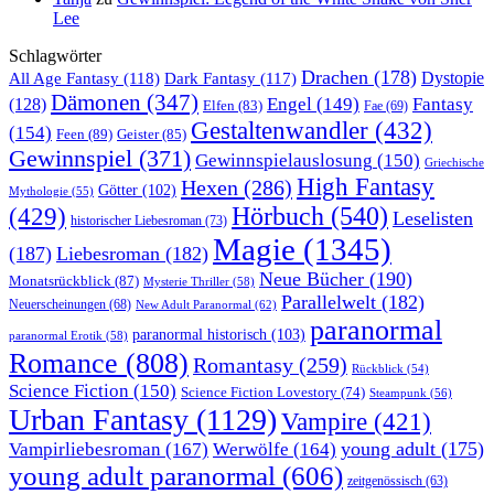
Lee
Schlagwörter
Drachen
(178)
All Age Fantasy
(118)
Dystopie
Dark Fantasy
(117)
Dämonen
(347)
Engel
(149)
Fantasy
(128)
Elfen
(83)
Fae
(69)
Gestaltenwandler
(432)
(154)
Feen
(89)
Geister
(85)
Gewinnspiel
(371)
Gewinnspielauslosung
(150)
Griechische
High Fantasy
Hexen
(286)
Götter
(102)
Mythologie
(55)
Hörbuch
(540)
(429)
Leselisten
historischer Liebesroman
(73)
Magie
(1345)
(187)
Liebesroman
(182)
Neue Bücher
(190)
Monatsrückblick
(87)
Mysterie Thriller
(58)
Parallelwelt
(182)
Neuerscheinungen
(68)
New Adult Paranormal
(62)
paranormal
paranormal historisch
(103)
paranormal Erotik
(58)
Romance
(808)
Romantasy
(259)
Rückblick
(54)
Science Fiction
(150)
Science Fiction Lovestory
(74)
Steampunk
(56)
Urban Fantasy
(1129)
Vampire
(421)
young adult
(175)
Vampirliebesroman
(167)
Werwölfe
(164)
young adult paranormal
(606)
zeitgenössisch
(63)