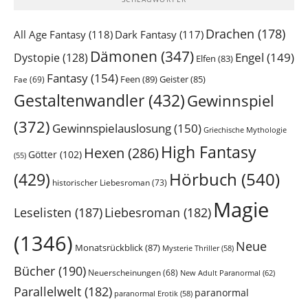
Drachen
(178)
All Age Fantasy
(118)
Dark Fantasy
(117)
Dämonen
(347)
Engel
(149)
Dystopie
(128)
Elfen
(83)
Fantasy
(154)
Feen
(89)
Geister
(85)
Fae
(69)
Gestaltenwandler
(432)
Gewinnspiel
(372)
Gewinnspielauslosung
(150)
Griechische Mythologie
High Fantasy
Hexen
(286)
Götter
(102)
(55)
Hörbuch
(540)
(429)
historischer Liebesroman
(73)
Magie
Leselisten
(187)
Liebesroman
(182)
(1346)
Neue
Monatsrückblick
(87)
Mysterie Thriller
(58)
Bücher
(190)
Neuerscheinungen
(68)
New Adult Paranormal
(62)
Parallelwelt
(182)
paranormal
paranormal Erotik
(58)