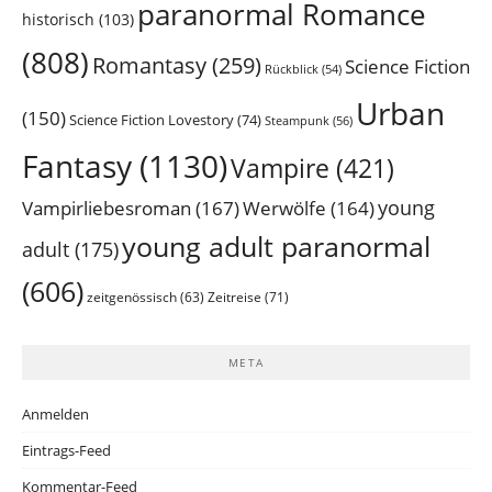
paranormal Romance
historisch
(103)
(808)
Romantasy
(259)
Science Fiction
Rückblick
(54)
Urban
(150)
Science Fiction Lovestory
(74)
Steampunk
(56)
Fantasy
(1130)
Vampire
(421)
young
Vampirliebesroman
(167)
Werwölfe
(164)
young adult paranormal
adult
(175)
(606)
Zeitreise
(71)
zeitgenössisch
(63)
META
Anmelden
Eintrags-Feed
Kommentar-Feed