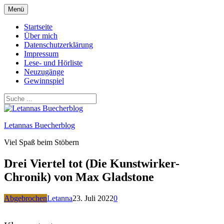
Zum
Menü
Inhalt
springen
Startseite
Über mich
Datenschutzerklärung
Impressum
Lese- und Hörliste
Neuzugänge
Gewinnspiel
Letannas Buecherblog
Viel Spaß beim Stöbern
Drei Viertel tot (Die Kunstwirker-
Chronik) von Max Gladstone
Abgebrochen
Letanna
23. Juli 2022
0