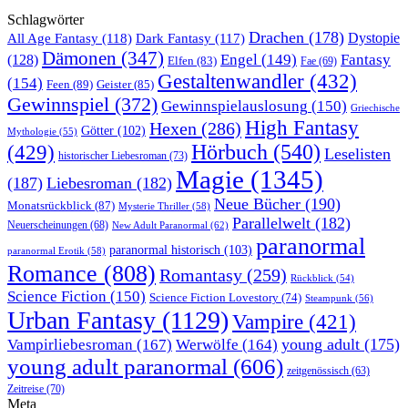
Schlagwörter
Drachen
(178)
All Age Fantasy
(118)
Dystopie
Dark Fantasy
(117)
Dämonen
(347)
Engel
(149)
Fantasy
(128)
Elfen
(83)
Fae
(69)
Gestaltenwandler
(432)
(154)
Feen
(89)
Geister
(85)
Gewinnspiel
(372)
Gewinnspielauslosung
(150)
Griechische
High Fantasy
Hexen
(286)
Götter
(102)
Mythologie
(55)
Hörbuch
(540)
(429)
Leselisten
historischer Liebesroman
(73)
Magie
(1345)
(187)
Liebesroman
(182)
Neue Bücher
(190)
Monatsrückblick
(87)
Mysterie Thriller
(58)
Parallelwelt
(182)
Neuerscheinungen
(68)
New Adult Paranormal
(62)
paranormal
paranormal historisch
(103)
paranormal Erotik
(58)
Romance
(808)
Romantasy
(259)
Rückblick
(54)
Science Fiction
(150)
Science Fiction Lovestory
(74)
Steampunk
(56)
Urban Fantasy
(1129)
Vampire
(421)
young adult
(175)
Vampirliebesroman
(167)
Werwölfe
(164)
young adult paranormal
(606)
zeitgenössisch
(63)
Zeitreise
(70)
Meta