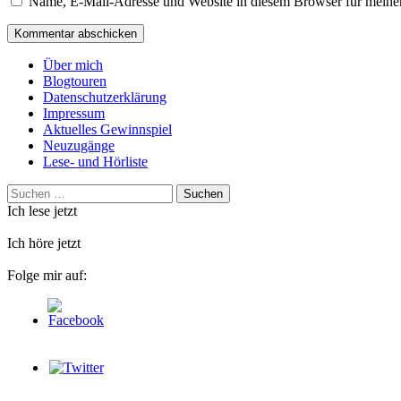
Name, E-Mail-Adresse und Website in diesem Browser für meine
Über mich
Blogtouren
Datenschutzerklärung
Impressum
Aktuelles Gewinnspiel
Neuzugänge
Lese- und Hörliste
Suchen
nach:
Ich lese jetzt
Ich höre jetzt
Folge mir auf: