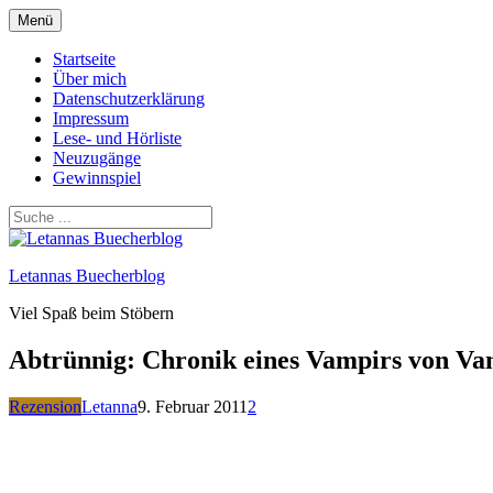
Zum
Menü
Inhalt
springen
Startseite
Über mich
Datenschutzerklärung
Impressum
Lese- und Hörliste
Neuzugänge
Gewinnspiel
Letannas Buecherblog
Viel Spaß beim Stöbern
Abtrünnig: Chronik eines Vampirs von Va
Rezension
Letanna
9. Februar 2011
2