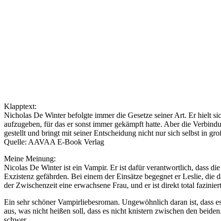
Klapptext:
Nicholas De Winter befolgte immer die Gesetze seiner Art. Er hielt s
aufzugeben, für das er sonst immer gekämpft hatte. Aber die Verbindu
gestellt und bringt mit seiner Entscheidung nicht nur sich selbst in g
Quelle: AAVAA E-Book Verlag
Meine Meinung:
Nicolas De Winter ist ein Vampir. Er ist dafür verantwortlich, dass 
Exzistenz gefährden. Bei einem der Einsätze begegnet er Leslie, die dama
der Zwischenzeit eine erwachsene Frau, und er ist direkt total fazinie
Ein sehr schöner Vampirliebesroman. Ungewöhnlich daran ist, dass es
aus, was nicht heißen soll, dass es nicht knistern zwischen den be
schwer.