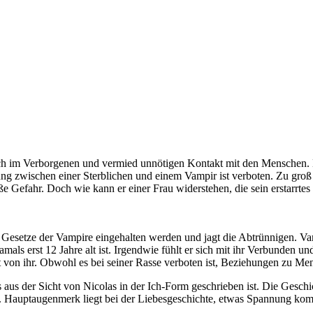
ich im Verborgenen und vermied unnötigen Kontakt mit den Menschen. Bi
ng zwischen einer Sterblichen und einem Vampir ist verboten. Zu groß 
roße Gefahr. Doch wie kann er einer Frau widerstehen, die sein erstarrt
die Gesetze der Vampire eingehalten werden und jagt die Abtrünnigen. V
ls erst 12 Jahre alt ist. Irgendwie fühlt er sich mit ihr Verbunden und lö
rt von ihr. Obwohl es bei seiner Rasse verboten ist, Beziehungen zu Mens
 aus der Sicht von Nicolas in der Ich-Form geschrieben ist. Die Geschi
iden. Hauptaugenmerk liegt bei der Liebesgeschichte, etwas Spannung 