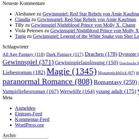
Neueste Kommentare
Aleshanee
zu
Gewinnspiel: Red Star Rebels von Amie Kaufm
Claudia
zu
Gewinnspiel: Red Star Rebels von Amie Kaufman
Tilly
zu
Gewinnspiel Nightblood Prince von Molly X. Chang
Viola Petersen
zu
Gewinnspiel Nightblood Prince von Molly 
Tanja
zu
Gewinnspiel: Legend of the White Snake von Sher L
Schlagwörter
Drachen
(178)
All Age Fantasy
(118)
Dystopie
(
Dark Fantasy
(117)
Gewinnspiel
(371)
Gewinnspielauslosung
(150)
Griechische 
Magie
(1345)
Liebesroman
(182)
Monatsrückblick
(87)
My
paranormal Romance
(808)
Romantasy
(259)
young adult
(175)
Vampirliebesroman
(167)
Werwölfe
(164)
Meta
Anmelden
Eintrags-Feed
Kommentar-Feed
WordPress.org
Archiv