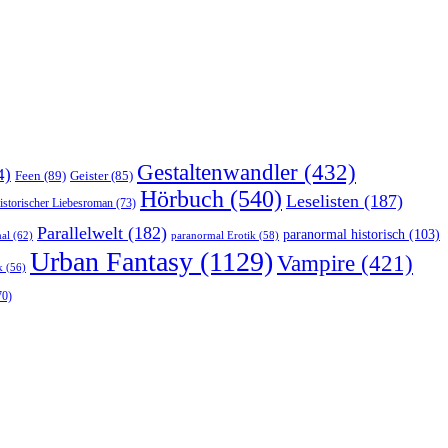
Gestaltenwandler
(432)
4)
Feen
(89)
Geister
(85)
Hörbuch
(540)
Leselisten
(187)
istorischer Liebesroman
(73)
Parallelwelt
(182)
paranormal historisch
(103)
al
(62)
paranormal Erotik
(58)
Urban Fantasy
(1129)
Vampire
(421)
k
(56)
70)