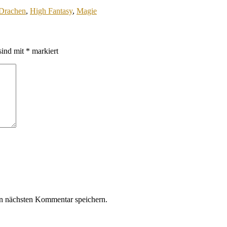
Drachen
,
High Fantasy
,
Magie
sind mit
*
markiert
n nächsten Kommentar speichern.