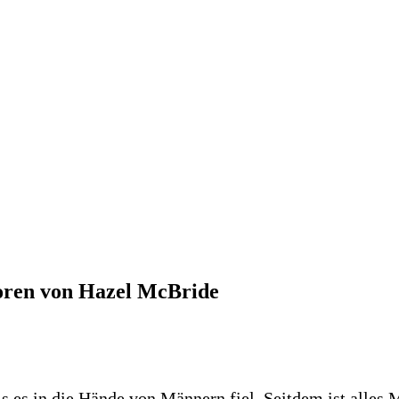
oren von Hazel McBride
is es in die Hände von Männern fiel. Seitdem ist alles 