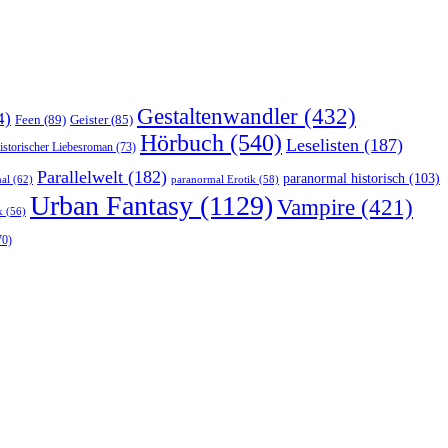
Gestaltenwandler
(432)
4)
Feen
(89)
Geister
(85)
Hörbuch
(540)
Leselisten
(187)
istorischer Liebesroman
(73)
Parallelwelt
(182)
paranormal historisch
(103)
al
(62)
paranormal Erotik
(58)
Urban Fantasy
(1129)
Vampire
(421)
k
(56)
70)