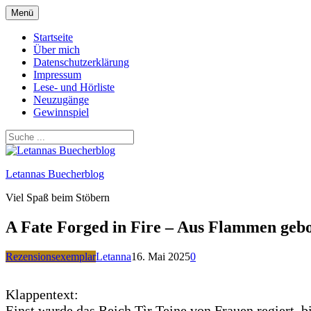
Zum
Menü
Inhalt
springen
Startseite
Über mich
Datenschutzerklärung
Impressum
Lese- und Hörliste
Neuzugänge
Gewinnspiel
Letannas Buecherblog
Viel Spaß beim Stöbern
A Fate Forged in Fire – Aus Flammen geb
Rezensionsexemplar
Letanna
16. Mai 2025
0
Klappentext:
Einst wurde das Reich Tìr Teine von Frauen regiert, b