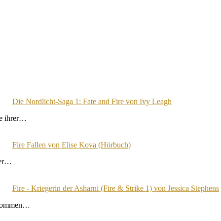
Die Nordlicht-Saga 1: Fate and Fire von Ivy Leagh
ee ihrer…
Fire Fallen von Elise Kova (Hörbuch)
der…
Fire - Kriegerin der Asharni (Fire & Strike 1) von Jessica Stephens
ngekommen…