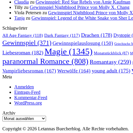
Claudia
zu
Gewinnspiel: Red Star Rebels von Amie Kaufman
Tilly
zu
Gewinnspiel Nightblood Prince von Molly X. Chang
Viola Petersen
zu
Gewinnspiel Nightblood Prince von Molly 
Tanja
zu
Gewinnspiel: Legend of the White Snake von Sher L
Schlagwörter
Drachen
(178)
All Age Fantasy
(118)
Dystopie
(
Dark Fantasy
(117)
Gewinnspiel
(371)
Gewinnspielauslosung
(150)
Griechische 
Magie
(1345)
Liebesroman
(182)
Monatsrückblick
(87)
My
paranormal Romance
(808)
Romantasy
(259)
young adult
(175)
Vampirliebesroman
(167)
Werwölfe
(164)
Meta
Anmelden
Eintrags-Feed
Kommentar-Feed
WordPress.org
Archiv
Archiv
Copyright © 2026 Letannas Buecherblog. Alle Rechte vorbehalten.