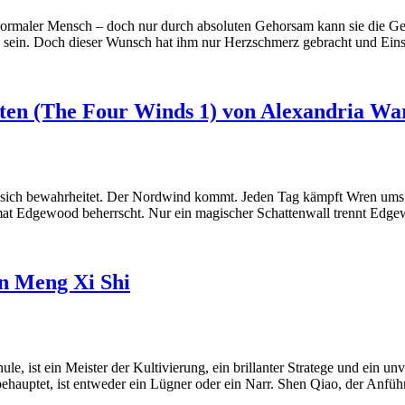
ormaler Mensch – doch nur durch absoluten Gehorsam kann sie die Geis
d zu sein. Doch dieser Wunsch hat ihm nur Herzschmerz gebracht und 
tten (The Four Winds 1) von Alexandria Wa
sich bewahrheitet. Der Nordwind kommt. Jeden Tag kämpft Wren ums Üb
eimat Edgewood beherrscht. Nur ein magischer Schattenwall trennt E
on Meng Xi Shi
 ist ein Meister der Kultivierung, ein brillanter Stratege und ein unv
auptet, ist entweder ein Lügner oder ein Narr. Shen Qiao, der Anführe