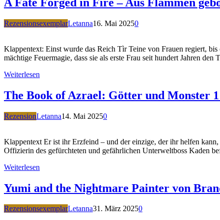
A Fate Forged in Fire – Aus Flammen geb
Rezensionsexemplar
Letanna
16. Mai 2025
0
Klappentext: Einst wurde das Reich Tìr Teine von Frauen regiert, bis
mächtige Feuermagie, dass sie als erste Frau seit hundert Jahren den
Weiterlesen
The Book of Azrael: Götter und Monster 1
Rezension
Letanna
14. Mai 2025
0
Klappentext Er ist ihr Erzfeind – und der einzige, der ihr helfen kann
Offizierin des gefürchteten und gefährlichen Unterweltboss Kaden b
Weiterlesen
Yumi and the Nightmare Painter von Bra
Rezensionsexemplar
Letanna
31. März 2025
0