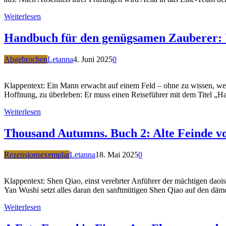
Weiterlesen
Handbuch für den genügsamen Zauberer: Ü
Abgebrochen
Letanna
4. Juni 2025
0
Klappentext: Ein Mann erwacht auf einem Feld – ohne zu wissen, wer 
Hoffnung, zu überleben: Er muss einen Reiseführer mit dem Titel „
Weiterlesen
Thousand Autumns. Buch 2: Alte Feinde v
Rezensionsexemplar
Letanna
18. Mai 2025
0
Klappentext: Shen Qiao, einst verehrter Anführer der mächtigen daoi
Yan Wushi setzt alles daran den sanftmütigen Shen Qiao auf den däm
Weiterlesen