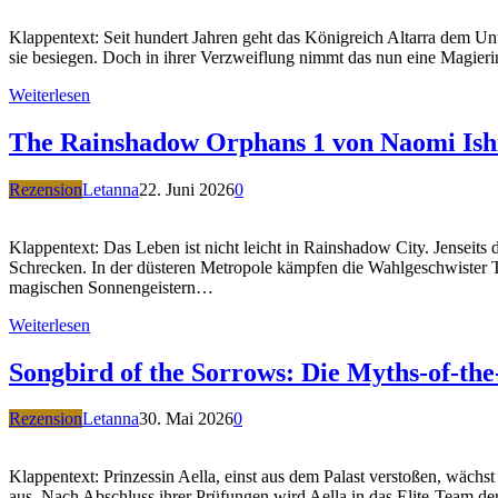
Klappentext: Seit hundert Jahren geht das Königreich Altarra dem U
sie besiegen. Doch in ihrer Verzweiflung nimmt das nun eine Magier
Weiterlesen
The Rainshadow Orphans 1 von Naomi Ish
Rezension
Letanna
22. Juni 2026
0
Klappentext: Das Leben ist nicht leicht in Rainshadow City. Jenseit
Schrecken. In der düsteren Metropole kämpfen die Wahlgeschwister T
magischen Sonnengeistern…
Weiterlesen
Songbird of the Sorrows: Die Myths-of-th
Rezension
Letanna
30. Mai 2026
0
Klappentext: Prinzessin Aella, einst aus dem Palast verstoßen, wächs
aus. Nach Abschluss ihrer Prüfungen wird Aella in das Elite-Team der