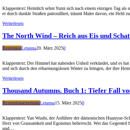
Klappentext: Heimlich sehnt Yumi sich nach einem einzigen Tag als n
er durch dunkle Straßen patrouilliert, träumt Maler davon, ein Hel
Weiterlesen
The North Wind – Reich aus Eis und Scha
Rezension
Letanna
20. März 2025
0
Klappentext: Der Himmel hat nahendes Unheil verkündet, und es hat 
und sich durch den erbarmungslosen Winter zu bringen, der ihre H
Weiterlesen
Thousand Autumns. Buch 1: Tiefer Fall v
Rezensionsexemplar
Letanna
15. März 2025
0
Klappentext: Yan Wushi, der Anführer der dämonischen Huanyue-Schule,
Herz von Grausamkeit und Egoismus beherrscht. Wer das Gegenteil beh
und…