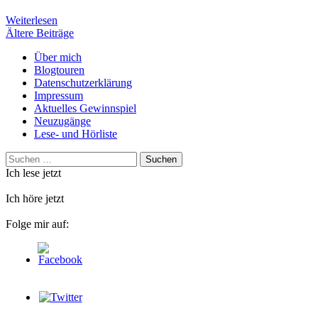
Weiterlesen
Beitragsnavigation
Ältere Beiträge
Über mich
Blogtouren
Datenschutzerklärung
Impressum
Aktuelles Gewinnspiel
Neuzugänge
Lese- und Hörliste
Suchen
nach:
Ich lese jetzt
Ich höre jetzt
Folge mir auf: