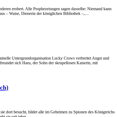
anderen erobert. Alle Prophezeiungen sagen dasselbe: Niemand kann
aus – Waise, Dienerin der königlichen Bibliothek –,…
riminelle Untergrundorganisation Lucky Crows verbreitet Angst und
eundet sich Haru, der Sohn der skrupellosen Kaiserin, mit
ch)
 sie dort besucht, bildet alle im Geheimen zu Spionen des Königreichs
eht sie seit jeher…