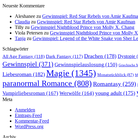
Neueste Kommentare
Aleshanee
zu
Gewinnspiel: Red Star Rebels von Amie Kaufm
Claudia
zu
Gewinnspiel: Red Star Rebels von Amie Kaufman
Tilly
zu
Gewinnspiel Nightblood Prince von Molly X. Chang
Viola Petersen
zu
Gewinnspiel Nightblood Prince von Molly 
Tanja
zu
Gewinnspiel: Legend of the White Snake von Sher L
Schlagwörter
Drachen
(178)
All Age Fantasy
(118)
Dystopie
(
Dark Fantasy
(117)
Gewinnspiel
(371)
Gewinnspielauslosung
(150)
Griechische 
Magie
(1345)
Liebesroman
(182)
Monatsrückblick
(87)
My
paranormal Romance
(808)
Romantasy
(259)
young adult
(175)
Vampirliebesroman
(167)
Werwölfe
(164)
Meta
Anmelden
Eintrags-Feed
Kommentar-Feed
WordPress.org
Archiv