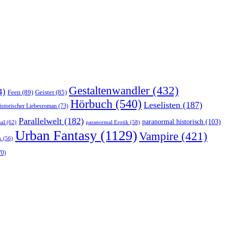
Gestaltenwandler
(432)
4)
Feen
(89)
Geister
(85)
Hörbuch
(540)
Leselisten
(187)
istorischer Liebesroman
(73)
Parallelwelt
(182)
paranormal historisch
(103)
al
(62)
paranormal Erotik
(58)
Urban Fantasy
(1129)
Vampire
(421)
k
(56)
70)