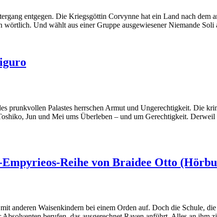
ntergang entgegen. Die Kriegsgöttin Corvynne hat ein Land nach dem 
in wörtlich. Und wählt aus einer Gruppe ausgewiesener Niemande Soli 
iguro
s des prunkvollen Palastes herrschen Armut und Ungerechtigkeit. Die k
oshiko, Jun und Mei ums Überleben – und um Gerechtigkeit. Derweil fr
e-Empyrieos-Reihe von Braidee Otto (Hörbu
t mit anderen Waisenkindern bei einem Orden auf. Doch die Schule, die
 Absolventen berufen, das ausgerechnet Raven anführt. Alles an ihm zi