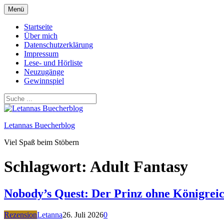
Zum
Menü
Inhalt
springen
Startseite
Über mich
Datenschutzerklärung
Impressum
Lese- und Hörliste
Neuzugänge
Gewinnspiel
Letannas Buecherblog
Viel Spaß beim Stöbern
Schlagwort:
Adult Fantasy
Nobody’s Quest: Der Prinz ohne Königreic
Rezension
Letanna
26. Juli 2026
0