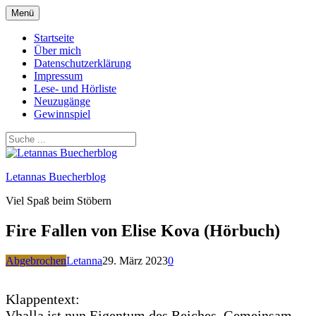
Zum
Menü
Inhalt
springen
Startseite
Über mich
Datenschutzerklärung
Impressum
Lese- und Hörliste
Neuzugänge
Gewinnspiel
Letannas Buecherblog
Viel Spaß beim Stöbern
Fire Fallen von Elise Kova (Hörbuch)
Abgebrochen
Letanna
29. März 2023
0
Klappentext:
Vhalla ist nun Eigentum des Reiches. Gemeinsam