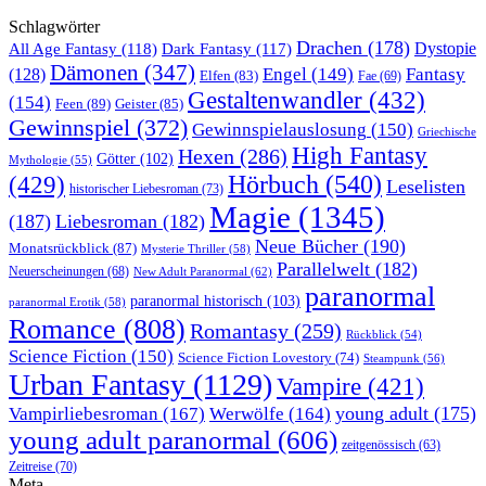
Schlagwörter
Drachen
(178)
All Age Fantasy
(118)
Dystopie
Dark Fantasy
(117)
Dämonen
(347)
Engel
(149)
Fantasy
(128)
Elfen
(83)
Fae
(69)
Gestaltenwandler
(432)
(154)
Feen
(89)
Geister
(85)
Gewinnspiel
(372)
Gewinnspielauslosung
(150)
Griechische
High Fantasy
Hexen
(286)
Götter
(102)
Mythologie
(55)
Hörbuch
(540)
(429)
Leselisten
historischer Liebesroman
(73)
Magie
(1345)
(187)
Liebesroman
(182)
Neue Bücher
(190)
Monatsrückblick
(87)
Mysterie Thriller
(58)
Parallelwelt
(182)
Neuerscheinungen
(68)
New Adult Paranormal
(62)
paranormal
paranormal historisch
(103)
paranormal Erotik
(58)
Romance
(808)
Romantasy
(259)
Rückblick
(54)
Science Fiction
(150)
Science Fiction Lovestory
(74)
Steampunk
(56)
Urban Fantasy
(1129)
Vampire
(421)
young adult
(175)
Vampirliebesroman
(167)
Werwölfe
(164)
young adult paranormal
(606)
zeitgenössisch
(63)
Zeitreise
(70)
Meta