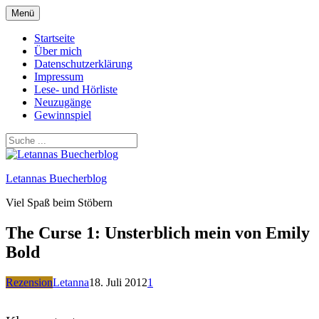
Zum
Menü
Inhalt
springen
Startseite
Über mich
Datenschutzerklärung
Impressum
Lese- und Hörliste
Neuzugänge
Gewinnspiel
Letannas Buecherblog
Viel Spaß beim Stöbern
The Curse 1: Unsterblich mein von Emily
Bold
Rezension
Letanna
18. Juli 2012
1