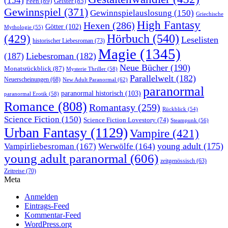
(154)
Feen
(89)
Geister
(85)
Gewinnspiel
(371)
Gewinnspielauslosung
(150)
Griechische
High Fantasy
Hexen
(286)
Götter
(102)
Mythologie
(55)
Hörbuch
(540)
(429)
Leselisten
historischer Liebesroman
(73)
Magie
(1345)
(187)
Liebesroman
(182)
Neue Bücher
(190)
Monatsrückblick
(87)
Mysterie Thriller
(58)
Parallelwelt
(182)
Neuerscheinungen
(68)
New Adult Paranormal
(62)
paranormal
paranormal historisch
(103)
paranormal Erotik
(58)
Romance
(808)
Romantasy
(259)
Rückblick
(54)
Science Fiction
(150)
Science Fiction Lovestory
(74)
Steampunk
(56)
Urban Fantasy
(1129)
Vampire
(421)
young adult
(175)
Vampirliebesroman
(167)
Werwölfe
(164)
young adult paranormal
(606)
zeitgenössisch
(63)
Zeitreise
(70)
Meta
Anmelden
Eintrags-Feed
Kommentar-Feed
WordPress.org