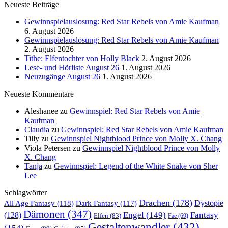
Neueste Beiträge
Gewinnspielauslosung: Red Star Rebels von Amie Kaufman
6. August 2026
Gewinnspielauslosung: Red Star Rebels von Amie Kaufman
2. August 2026
Tithe: Elfentochter von Holly Black
2. August 2026
Lese- und Hörliste August 26
1. August 2026
Neuzugänge August 26
1. August 2026
Neueste Kommentare
Aleshanee
zu
Gewinnspiel: Red Star Rebels von Amie
Kaufman
Claudia
zu
Gewinnspiel: Red Star Rebels von Amie Kaufman
Tilly
zu
Gewinnspiel Nightblood Prince von Molly X. Chang
Viola Petersen
zu
Gewinnspiel Nightblood Prince von Molly
X. Chang
Tanja
zu
Gewinnspiel: Legend of the White Snake von Sher
Lee
Schlagwörter
Drachen
(178)
All Age Fantasy
(118)
Dystopie
Dark Fantasy
(117)
Dämonen
(347)
Engel
(149)
Fantasy
(128)
Elfen
(83)
Fae
(69)
Gestaltenwandler
(432)