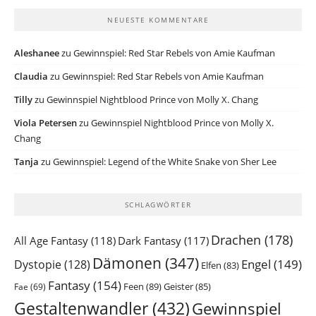
NEUESTE KOMMENTARE
Aleshanee
zu
Gewinnspiel: Red Star Rebels von Amie Kaufman
Claudia
zu
Gewinnspiel: Red Star Rebels von Amie Kaufman
Tilly
zu
Gewinnspiel Nightblood Prince von Molly X. Chang
Viola Petersen
zu
Gewinnspiel Nightblood Prince von Molly X.
Chang
Tanja
zu
Gewinnspiel: Legend of the White Snake von Sher Lee
SCHLAGWÖRTER
Drachen
(178)
All Age Fantasy
(118)
Dark Fantasy
(117)
Dämonen
(347)
Engel
(149)
Dystopie
(128)
Elfen
(83)
Fantasy
(154)
Feen
(89)
Geister
(85)
Fae
(69)
Gestaltenwandler
(432)
Gewinnspiel