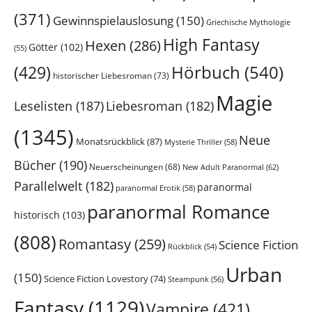
(371)
Gewinnspielauslosung
(150)
Griechische Mythologie
High Fantasy
Hexen
(286)
Götter
(102)
(55)
Hörbuch
(540)
(429)
historischer Liebesroman
(73)
Magie
Leselisten
(187)
Liebesroman
(182)
(1345)
Neue
Monatsrückblick
(87)
Mysterie Thriller
(58)
Bücher
(190)
Neuerscheinungen
(68)
New Adult Paranormal
(62)
Parallelwelt
(182)
paranormal
paranormal Erotik
(58)
paranormal Romance
historisch
(103)
(808)
Romantasy
(259)
Science Fiction
Rückblick
(54)
Urban
(150)
Science Fiction Lovestory
(74)
Steampunk
(56)
Fantasy
(1129)
Vampire
(421)