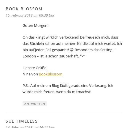
BOOK BLOSSOM
sagt:
15. Februar 2018 um 09:39 Uhr
Guten Morgen!
Oh das klingt wirklich verlockend! Da freue ich mich, dass
das Büchlein schon auf meinem Kindle auf mich wartet. Ich
bin auf jeden Fall gespannt! 😀 Besonders das Setting –
London – ist ja schon zauberhaft. *-*
Liebste Grüße
Nina von
BookBlossom
P.S.: Auf meinem Blog läuft gerade eine Verlosung. Ich
würde mich freuen, wenn du mitmachst!
ANTWORTEN
SUE TIMELESS
sagt:
14. Februar 2018 um 16:11 Uhr