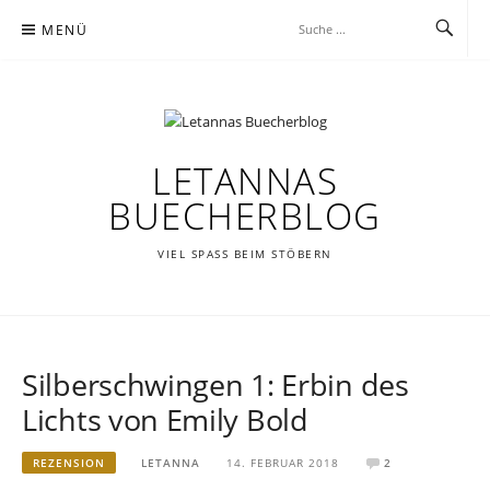
Zum
MENÜ
Inhalt
springen
LETANNAS
BUECHERBLOG
VIEL SPASS BEIM STÖBERN
Silberschwingen 1: Erbin des
Lichts von Emily Bold
REZENSION
LETANNA
14. FEBRUAR 2018
2