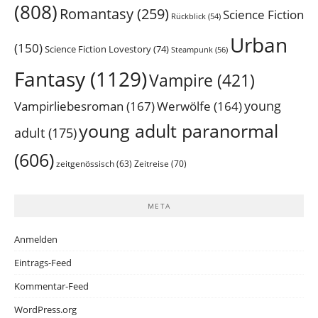
(808)
Romantasy
(259)
Science Fiction
Rückblick
(54)
Urban
(150)
Science Fiction Lovestory
(74)
Steampunk
(56)
Fantasy
(1129)
Vampire
(421)
young
Vampirliebesroman
(167)
Werwölfe
(164)
young adult paranormal
adult
(175)
(606)
Zeitreise
(70)
zeitgenössisch
(63)
META
Anmelden
Eintrags-Feed
Kommentar-Feed
WordPress.org