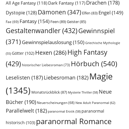
Drachen
(178)
All Age Fantasy
(118)
Dark Fantasy
(117)
Dämonen
(347)
Engel
(149)
Dystopie
(128)
Elfen
(83)
Fantasy
(154)
Feen
(89)
Geister
(85)
Fae
(69)
Gestaltenwandler
(432)
Gewinnspiel
(371)
Gewinnspielauslosung
(150)
Griechische Mythologie
High Fantasy
Hexen
(286)
Götter
(102)
(55)
Hörbuch
(540)
(429)
historischer Liebesroman
(73)
Magie
Leselisten
(187)
Liebesroman
(182)
(1345)
Neue
Monatsrückblick
(87)
Mysterie Thriller
(58)
Bücher
(190)
Neuerscheinungen
(68)
New Adult Paranormal
(62)
Parallelwelt
(182)
paranormal
paranormal Erotik
(58)
paranormal Romance
historisch
(103)