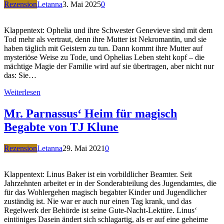
Rezension
Letanna
3. Mai 2025
0
Klappentext: Ophelia und ihre Schwester Genevieve sind mit dem
Tod mehr als vertraut, denn ihre Mutter ist Nekromantin, und sie
haben täglich mit Geistern zu tun. Dann kommt ihre Mutter auf
mysteriöse Weise zu Tode, und Ophelias Leben steht kopf – die
mächtige Magie der Familie wird auf sie übertragen, aber nicht nur
das: Sie…
Weiterlesen
Mr. Parnassus‘ Heim für magisch
Begabte von TJ Klune
Rezension
Letanna
29. Mai 2021
0
Klappentext: Linus Baker ist ein vorbildlicher Beamter. Seit
Jahrzehnten arbeitet er in der Sonderabteilung des Jugendamtes, die
für das Wohlergehen magisch begabter Kinder und Jugendlicher
zuständig ist. Nie war er auch nur einen Tag krank, und das
Regelwerk der Behörde ist seine Gute-Nacht-Lektüre. Linus‘
eintöniges Dasein ändert sich schlagartig, als er auf eine geheime