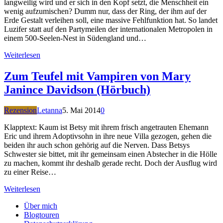
langweilig wird und er sich in den Kopf setzt, die Menschheit ein
wenig aufzumischen? Dumm nur, dass der Ring, der ihm auf der
Erde Gestalt verleihen soll, eine massive Fehlfunktion hat. So landet
Luzifer statt auf den Partymeilen der internationalen Metropolen in
einem 500-Seelen-Nest in Südengland und…
Weiterlesen
Zum Teufel mit Vampiren von Mary
Janince Davidson (Hörbuch)
Rezension
Letanna
5. Mai 2014
0
Klapptext: Kaum ist Betsy mit ihrem frisch angetrauten Ehemann
Eric und ihrem Adoptivsohn in ihre neue Villa gezogen, gehen die
beiden ihr auch schon gehörig auf die Nerven. Dass Betsys
Schwester sie bittet, mit ihr gemeinsam einen Abstecher in die Hölle
zu machen, kommt ihr deshalb gerade recht. Doch der Ausflug wird
zu einer Reise…
Weiterlesen
Über mich
Blogtouren