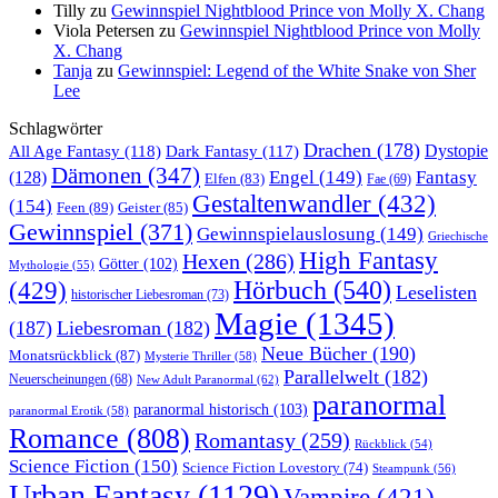
Tilly
zu
Gewinnspiel Nightblood Prince von Molly X. Chang
Viola Petersen
zu
Gewinnspiel Nightblood Prince von Molly
X. Chang
Tanja
zu
Gewinnspiel: Legend of the White Snake von Sher
Lee
Schlagwörter
Drachen
(178)
All Age Fantasy
(118)
Dystopie
Dark Fantasy
(117)
Dämonen
(347)
Engel
(149)
Fantasy
(128)
Elfen
(83)
Fae
(69)
Gestaltenwandler
(432)
(154)
Feen
(89)
Geister
(85)
Gewinnspiel
(371)
Gewinnspielauslosung
(149)
Griechische
High Fantasy
Hexen
(286)
Götter
(102)
Mythologie
(55)
Hörbuch
(540)
(429)
Leselisten
historischer Liebesroman
(73)
Magie
(1345)
(187)
Liebesroman
(182)
Neue Bücher
(190)
Monatsrückblick
(87)
Mysterie Thriller
(58)
Parallelwelt
(182)
Neuerscheinungen
(68)
New Adult Paranormal
(62)
paranormal
paranormal historisch
(103)
paranormal Erotik
(58)
Romance
(808)
Romantasy
(259)
Rückblick
(54)
Science Fiction
(150)
Science Fiction Lovestory
(74)
Steampunk
(56)
Urban Fantasy
(1129)
Vampire
(421)