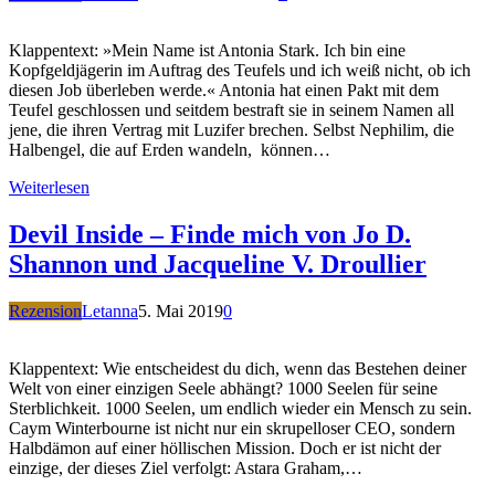
Klappentext: »Mein Name ist Antonia Stark. Ich bin eine
Kopfgeldjägerin im Auftrag des Teufels und ich weiß nicht, ob ich
diesen Job überleben werde.« Antonia hat einen Pakt mit dem
Teufel geschlossen und seitdem bestraft sie in seinem Namen all
jene, die ihren Vertrag mit Luzifer brechen. Selbst Nephilim, die
Halbengel, die auf Erden wandeln, können…
Weiterlesen
Devil Inside – Finde mich von Jo D.
Shannon und Jacqueline V. Droullier
Rezension
Letanna
5. Mai 2019
0
Klappentext: Wie entscheidest du dich, wenn das Bestehen deiner
Welt von einer einzigen Seele abhängt? 1000 Seelen für seine
Sterblichkeit. 1000 Seelen, um endlich wieder ein Mensch zu sein.
Caym Winterbourne ist nicht nur ein skrupelloser CEO, sondern
Halbdämon auf einer höllischen Mission. Doch er ist nicht der
einzige, der dieses Ziel verfolgt: Astara Graham,…