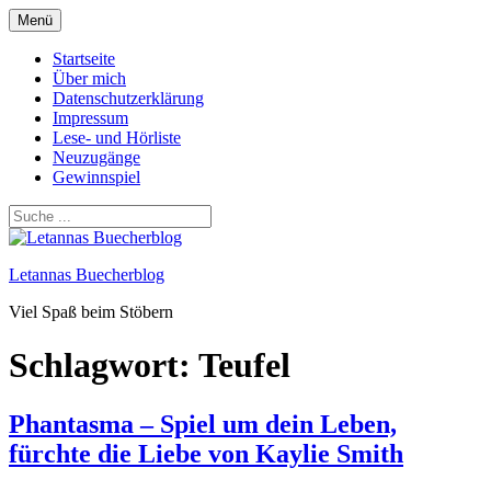
Zum
Menü
Inhalt
springen
Startseite
Über mich
Datenschutzerklärung
Impressum
Lese- und Hörliste
Neuzugänge
Gewinnspiel
Letannas Buecherblog
Viel Spaß beim Stöbern
Schlagwort:
Teufel
Phantasma – Spiel um dein Leben,
fürchte die Liebe von Kaylie Smith