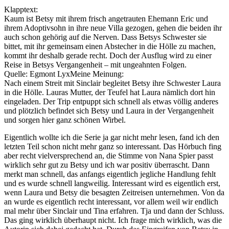
Klapptext:
Kaum ist Betsy mit ihrem frisch angetrauten Ehemann Eric und
ihrem Adoptivsohn in ihre neue Villa gezogen, gehen die beiden ihr
auch schon gehörig auf die Nerven. Dass Betsys Schwester sie
bittet, mit ihr gemeinsam einen Abstecher in die Hölle zu machen,
kommt ihr deshalb gerade recht. Doch der Ausflug wird zu einer
Reise in Betsys Vergangenheit – mit ungeahnten Folgen.
Quelle: Egmont LyxMeine Meinung:
Nach einem Streit mit Sinclair begleitet Betsy ihre Schwester Laura
in die Hölle. Lauras Mutter, der Teufel hat Laura nämlich dort hin
eingeladen. Der Trip entpuppt sich schnell als etwas völlig anderes
und plötzlich befindet sich Betsy und Laura in der Vergangenheit
und sorgen hier ganz schönen Wirbel.
Eigentlich wollte ich die Serie ja gar nicht mehr lesen, fand ich den
letzten Teil schon nicht mehr ganz so interessant. Das Hörbuch fing
aber recht vielversprechend an, die Stimme von Nana Spier passt
wirklich sehr gut zu Betsy und ich war positiv überrascht. Dann
merkt man schnell, das anfangs eigentlich jegliche Handlung fehlt
und es wurde schnell langweilig. Interessant wird es eigentlich erst,
wenn Laura und Betsy die besagten Zeitreisen unternehmen. Von da
an wurde es eigentlich recht interessant, vor allem weil wir endlich
mal mehr über Sinclair und Tina erfahren. Tja und dann der Schluss.
Das ging wirklich überhaupt nicht. Ich frage mich wirklich, was die