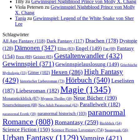
Tilly
zu
Gewinnspiel Nightblood Prince von Molly X. Chang
Viola Petersen
zu
Gewinnspiel Nightblood Prince von Molly
X. Chang
Tanja
zu
Gewinnspiel: Legend of the White Snake von Sher
Lee
Schlagwörter
Drachen
(178)
All Age Fantasy
(118)
Dystopie
Dark Fantasy
(117)
Dämonen
(347)
Engel
(149)
Fantasy
(128)
Elfen
(83)
Fae
(69)
Gestaltenwandler
(432)
(154)
Feen
(89)
Geister
(85)
Gewinnspiel
(371)
Gewinnspielauslosung
(149)
Griechische
High Fantasy
Hexen
(286)
Götter
(102)
Mythologie
(55)
Hörbuch
(540)
(429)
Leselisten
historischer Liebesroman
(73)
Magie
(1345)
(187)
Liebesroman
(182)
Neue Bücher
(190)
Monatsrückblick
(87)
Mysterie Thriller
(58)
Parallelwelt
(182)
Neuerscheinungen
(68)
New Adult Paranormal
(62)
paranormal
paranormal historisch
(103)
paranormal Erotik
(58)
Romance
(808)
Romantasy
(259)
Rückblick
(54)
Science Fiction
(150)
Science Fiction Lovestory
(74)
Steampunk
(56)
Urban Fantasy
(1129)
Vampire
(421)