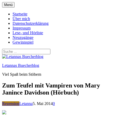
Zum
Menü
Inhalt
springen
Startseite
Über mich
Datenschutzerklärung
Impressum
Lese- und Hörliste
Neuzugänge
Gewinnspiel
Letannas Buecherblog
Viel Spaß beim Stöbern
Zum Teufel mit Vampiren von Mary
Janince Davidson (Hörbuch)
Rezension
Letanna
5. Mai 2014
0