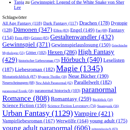
Tanja
zu
Gewinnspiel: Legend of the White Snake von Sher
Lee
Schlagwörter
Drachen
(178)
All Age Fantasy
(118)
Dystopie
Dark Fantasy
(117)
Dämonen
(347)
Engel
(149)
Fantasy
(128)
Elfen
(83)
Fae
(69)
Gestaltenwandler
(432)
(154)
Feen
(89)
Geister
(85)
Gewinnspiel
(371)
Gewinnspielauslosung
(150)
Griechische
High Fantasy
Hexen
(286)
Götter
(102)
Mythologie
(55)
Hörbuch
(540)
(429)
Leselisten
historischer Liebesroman
(73)
Magie
(1345)
(187)
Liebesroman
(182)
Neue Bücher
(190)
Monatsrückblick
(87)
Mysterie Thriller
(58)
Parallelwelt
(182)
Neuerscheinungen
(68)
New Adult Paranormal
(62)
paranormal
paranormal historisch
(103)
paranormal Erotik
(58)
Romance
(808)
Romantasy
(259)
Rückblick
(54)
Science Fiction
(150)
Science Fiction Lovestory
(74)
Steampunk
(56)
Urban Fantasy
(1129)
Vampire
(421)
young adult
(175)
Vampirliebesroman
(167)
Werwölfe
(164)
young adult paranormal
(606)
zeitgenössisch
(63)