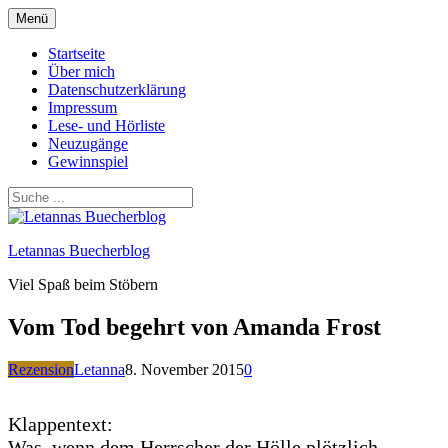
Zum
Menü
Inhalt
springen
Startseite
Über mich
Datenschutzerklärung
Impressum
Lese- und Hörliste
Neuzugänge
Gewinnspiel
Letannas Buecherblog
Viel Spaß beim Stöbern
Vom Tod begehrt von Amanda Frost
Rezension
Letanna
8. November 2015
0
Klappentext:
Was, wenn dem Herrscher der Hölle plötzlich