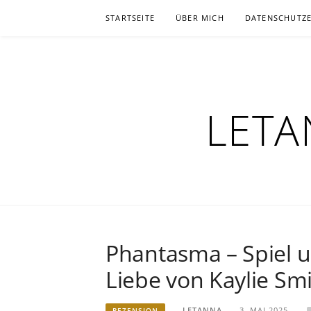
Zum
STARTSEITE
ÜBER MICH
DATENSCHUTZ
Inhalt
springen
LETA
Phantasma – Spiel u
Liebe von Kaylie Sm
LETANNA
3. MAI 2025
REZENSION