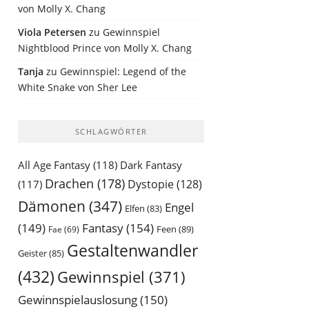
von Molly X. Chang
Viola Petersen
zu
Gewinnspiel
Nightblood Prince von Molly X. Chang
Tanja
zu
Gewinnspiel: Legend of the
White Snake von Sher Lee
SCHLAGWÖRTER
All Age Fantasy
(118)
Dark Fantasy
Drachen
(178)
Dystopie
(128)
(117)
Dämonen
(347)
Engel
Elfen
(83)
(149)
Fantasy
(154)
Feen
(89)
Fae
(69)
Gestaltenwandler
Geister
(85)
(432)
Gewinnspiel
(371)
Gewinnspielauslosung
(150)