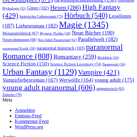
Griechische
High Fantasy
Hexen
(286)
Götter
(102)
Mythologie
(55)
Hörbuch
(540)
(429)
Leselisten
historischer Liebesroman
(73)
Magie
(1345)
(187)
Liebesroman
(182)
Neue Bücher
(190)
Monatsrückblick
(87)
Mysterie Thriller
(58)
Parallelwelt
(182)
Neuerscheinungen
(68)
New Adult Paranormal
(62)
paranormal
paranormal historisch
(103)
paranormal Erotik
(58)
Romance
(808)
Romantasy
(259)
Rückblick
(54)
Science Fiction
(150)
Science Fiction Lovestory
(74)
Steampunk
(56)
Urban Fantasy
(1129)
Vampire
(421)
young adult
(175)
Vampirliebesroman
(167)
Werwölfe
(164)
young adult paranormal
(606)
zeitgenössisch
(63)
Zeitreise
(70)
Meta
Anmelden
Eintrags-Feed
Kommentar-Feed
WordPress.org