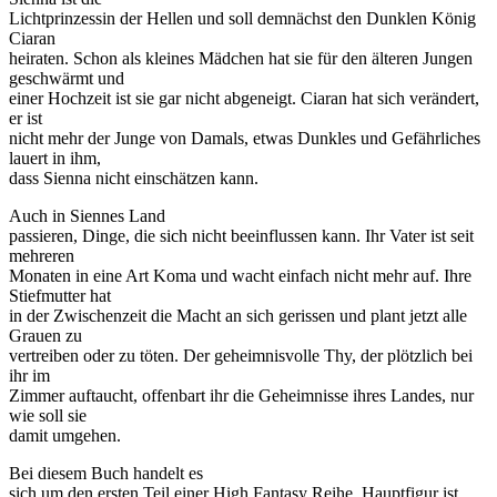
Lichtprinzessin der Hellen und soll demnächst den Dunklen König
Ciaran
heiraten. Schon als kleines Mädchen hat sie für den älteren Jungen
geschwärmt und
einer Hochzeit ist sie gar nicht abgeneigt. Ciaran hat sich verändert,
er ist
nicht mehr der Junge von Damals, etwas Dunkles und Gefährliches
lauert in ihm,
dass Sienna nicht einschätzen kann.
Auch in Siennes Land
passieren, Dinge, die sich nicht beeinflussen kann. Ihr Vater ist seit
mehreren
Monaten in eine Art Koma und wacht einfach nicht mehr auf. Ihre
Stiefmutter hat
in der Zwischenzeit die Macht an sich gerissen und plant jetzt alle
Grauen zu
vertreiben oder zu töten. Der geheimnisvolle Thy, der plötzlich bei
ihr im
Zimmer auftaucht, offenbart ihr die Geheimnisse ihres Landes, nur
wie soll sie
damit umgehen.
Bei diesem Buch handelt es
sich um den ersten Teil einer High Fantasy Reihe. Hauptfigur ist