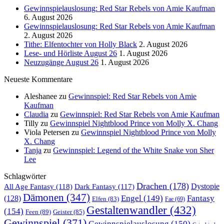
Gewinnspielauslosung: Red Star Rebels von Amie Kaufman
6. August 2026
Gewinnspielauslosung: Red Star Rebels von Amie Kaufman
2. August 2026
Tithe: Elfentochter von Holly Black
2. August 2026
Lese- und Hörliste August 26
1. August 2026
Neuzugänge August 26
1. August 2026
Neueste Kommentare
Aleshanee
zu
Gewinnspiel: Red Star Rebels von Amie
Kaufman
Claudia
zu
Gewinnspiel: Red Star Rebels von Amie Kaufman
Tilly
zu
Gewinnspiel Nightblood Prince von Molly X. Chang
Viola Petersen
zu
Gewinnspiel Nightblood Prince von Molly
X. Chang
Tanja
zu
Gewinnspiel: Legend of the White Snake von Sher
Lee
Schlagwörter
Drachen
(178)
All Age Fantasy
(118)
Dystopie
Dark Fantasy
(117)
Dämonen
(347)
Engel
(149)
Fantasy
(128)
Elfen
(83)
Fae
(69)
Gestaltenwandler
(432)
(154)
Feen
(89)
Geister
(85)
Gewinnspiel
(371)
Gewinnspielauslosung
(150)