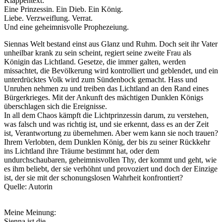
Klappentext:
Eine Prinzessin. Ein Dieb. Ein König.
Liebe. Verzweiflung. Verrat.
Und eine geheimnisvolle Prophezeiung.
Siennas Welt bestand einst aus Glanz und Ruhm. Doch seit ihr Vater
unheilbar krank zu sein scheint, regiert seine zweite Frau als
Königin das Lichtland. Gesetze, die immer galten, werden
missachtet, die Bevölkerung wird kontrolliert und geblendet, und ein
unterdrücktes Volk wird zum Sündenbock gemacht. Hass und
Unruhen nehmen zu und treiben das Lichtland an den Rand eines
Bürgerkrieges. Mit der Ankunft des mächtigen Dunklen Königs
überschlagen sich die Ereignisse.
In all dem Chaos kämpft die Lichtprinzessin darum, zu verstehen,
was falsch und was richtig ist, und sie erkennt, dass es an der Zeit
ist, Verantwortung zu übernehmen. Aber wem kann sie noch trauen?
Ihrem Verlobten, dem Dunklen König, der bis zu seiner Rückkehr
ins Lichtland ihre Träume bestimmt hat, oder dem
undurchschaubaren, geheimnisvollen Thy, der kommt und geht, wie
es ihm beliebt, der sie verhöhnt und provoziert und doch der Einzige
ist, der sie mit der schonungslosen Wahrheit konfrontiert?
Quelle: Autorin
Meine Meinung:
Sienna ist die