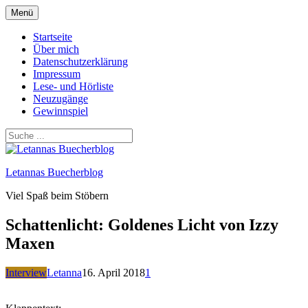
Zum
Menü
Inhalt
springen
Startseite
Über mich
Datenschutzerklärung
Impressum
Lese- und Hörliste
Neuzugänge
Gewinnspiel
Letannas Buecherblog
Viel Spaß beim Stöbern
Schattenlicht: Goldenes Licht von Izzy
Maxen
Interview
Letanna
16. April 2018
1