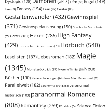
Dämonen
(347)
Engel
(149)
Dystopie
(128)
Elfen
(83)
Fantasy
(154)
Feen
(89)
Geister
(85)
Fae
(69)
Gestaltenwandler
(432)
Gewinnspiel
(371)
Gewinnspielauslosung
(150)
Griechische Mythologie
High Fantasy
Hexen
(286)
Götter
(102)
(55)
Hörbuch
(540)
(429)
historischer Liebesroman
(73)
Magie
Leselisten
(187)
Liebesroman
(182)
(1345)
Neue
Monatsrückblick
(87)
Mysterie Thriller
(58)
Bücher
(190)
Neuerscheinungen
(68)
New Adult Paranormal
(62)
Parallelwelt
(182)
paranormal
paranormal Erotik
(58)
paranormal Romance
historisch
(103)
(808)
Romantasy
(259)
Science Fiction
Rückblick
(54)