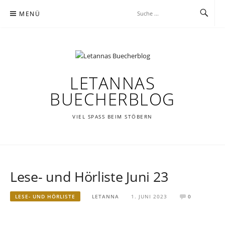
Zum
MENÜ
Inhalt
springen
LETANNAS
BUECHERBLOG
VIEL SPASS BEIM STÖBERN
Lese- und Hörliste Juni 23
LESE- UND HÖRLISTE
LETANNA
1. JUNI 2023
0