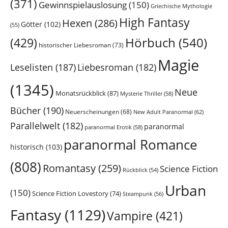
(371)
Gewinnspielauslosung
(150)
Griechische Mythologie
High Fantasy
Hexen
(286)
Götter
(102)
(55)
Hörbuch
(540)
(429)
historischer Liebesroman
(73)
Magie
Leselisten
(187)
Liebesroman
(182)
(1345)
Neue
Monatsrückblick
(87)
Mysterie Thriller
(58)
Bücher
(190)
Neuerscheinungen
(68)
New Adult Paranormal
(62)
Parallelwelt
(182)
paranormal
paranormal Erotik
(58)
paranormal Romance
historisch
(103)
(808)
Romantasy
(259)
Science Fiction
Rückblick
(54)
Urban
(150)
Science Fiction Lovestory
(74)
Steampunk
(56)
Fantasy
(1129)
Vampire
(421)