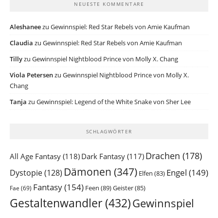
NEUESTE KOMMENTARE
Aleshanee
zu
Gewinnspiel: Red Star Rebels von Amie Kaufman
Claudia
zu
Gewinnspiel: Red Star Rebels von Amie Kaufman
Tilly
zu
Gewinnspiel Nightblood Prince von Molly X. Chang
Viola Petersen
zu
Gewinnspiel Nightblood Prince von Molly X.
Chang
Tanja
zu
Gewinnspiel: Legend of the White Snake von Sher Lee
SCHLAGWÖRTER
Drachen
(178)
All Age Fantasy
(118)
Dark Fantasy
(117)
Dämonen
(347)
Engel
(149)
Dystopie
(128)
Elfen
(83)
Fantasy
(154)
Feen
(89)
Geister
(85)
Fae
(69)
Gestaltenwandler
(432)
Gewinnspiel