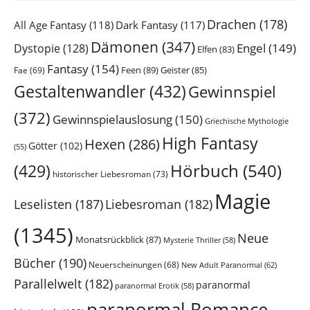
Drachen
(178)
All Age Fantasy
(118)
Dark Fantasy
(117)
Dämonen
(347)
Engel
(149)
Dystopie
(128)
Elfen
(83)
Fantasy
(154)
Feen
(89)
Geister
(85)
Fae
(69)
Gestaltenwandler
(432)
Gewinnspiel
(372)
Gewinnspielauslosung
(150)
Griechische Mythologie
High Fantasy
Hexen
(286)
Götter
(102)
(55)
Hörbuch
(540)
(429)
historischer Liebesroman
(73)
Magie
Leselisten
(187)
Liebesroman
(182)
(1345)
Neue
Monatsrückblick
(87)
Mysterie Thriller
(58)
Bücher
(190)
Neuerscheinungen
(68)
New Adult Paranormal
(62)
Parallelwelt
(182)
paranormal
paranormal Erotik
(58)
paranormal Romance