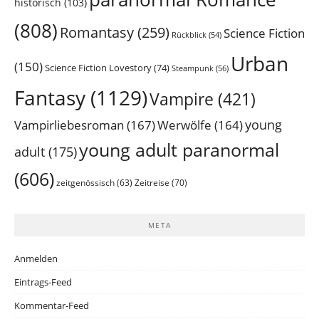
historisch
(103)
(808)
Romantasy
(259)
Science Fiction
Rückblick
(54)
Urban
(150)
Science Fiction Lovestory
(74)
Steampunk
(56)
Fantasy
(1129)
Vampire
(421)
young
Vampirliebesroman
(167)
Werwölfe
(164)
young adult paranormal
adult
(175)
(606)
Zeitreise
(70)
zeitgenössisch
(63)
META
Anmelden
Eintrags-Feed
Kommentar-Feed