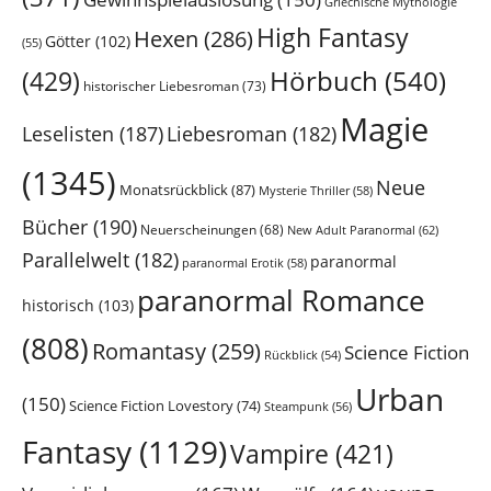
Griechische Mythologie
High Fantasy
Hexen
(286)
Götter
(102)
(55)
Hörbuch
(540)
(429)
historischer Liebesroman
(73)
Magie
Leselisten
(187)
Liebesroman
(182)
(1345)
Neue
Monatsrückblick
(87)
Mysterie Thriller
(58)
Bücher
(190)
Neuerscheinungen
(68)
New Adult Paranormal
(62)
Parallelwelt
(182)
paranormal
paranormal Erotik
(58)
paranormal Romance
historisch
(103)
(808)
Romantasy
(259)
Science Fiction
Rückblick
(54)
Urban
(150)
Science Fiction Lovestory
(74)
Steampunk
(56)
Fantasy
(1129)
Vampire
(421)