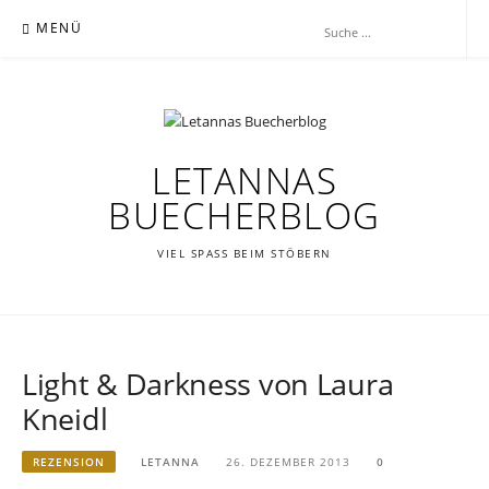
Zum
MENÜ
Inhalt
springen
LETANNAS
BUECHERBLOG
VIEL SPASS BEIM STÖBERN
Light & Darkness von Laura
Kneidl
REZENSION
LETANNA
26. DEZEMBER 2013
0