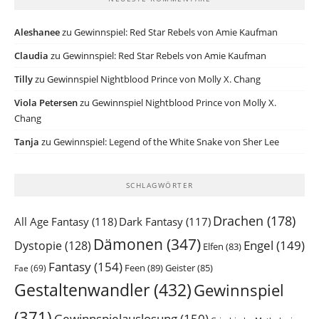
Aleshanee
zu
Gewinnspiel: Red Star Rebels von Amie Kaufman
Claudia
zu
Gewinnspiel: Red Star Rebels von Amie Kaufman
Tilly
zu
Gewinnspiel Nightblood Prince von Molly X. Chang
Viola Petersen
zu
Gewinnspiel Nightblood Prince von Molly X.
Chang
Tanja
zu
Gewinnspiel: Legend of the White Snake von Sher Lee
SCHLAGWÖRTER
Drachen
(178)
All Age Fantasy
(118)
Dark Fantasy
(117)
Dämonen
(347)
Engel
(149)
Dystopie
(128)
Elfen
(83)
Fantasy
(154)
Feen
(89)
Geister
(85)
Fae
(69)
Gestaltenwandler
(432)
Gewinnspiel
(371)
Gewinnspielauslosung
(150)