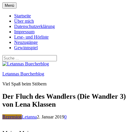
Zum
Menü
Inhalt
springen
Startseite
Über mich
Datenschutzerklärung
Impressum
Lese- und Hörliste
Neuzugänge
Gewinnspiel
Letannas Buecherblog
Viel Spaß beim Stöbern
Der Fluch des Wandlers (Die Wandler 3)
von Lena Klassen
Rezension
Letanna
2. Januar 2019
0