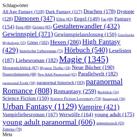
Schlagwörter
Drachen
(178)
All Age Fantasy
(118)
Dystopie
Dark Fantasy
(117)
Dämonen
(347)
Engel
(149)
Fantasy
(128)
Elfen
(83)
Fae
(69)
Gestaltenwandler
(432)
(154)
Feen
(89)
Geister
(85)
Gewinnspiel
(371)
Gewinnspielauslosung
(150)
Griechische
High Fantasy
Hexen
(286)
Götter
(102)
Mythologie
(55)
Hörbuch
(540)
(429)
Leselisten
historischer Liebesroman
(73)
Magie
(1345)
(187)
Liebesroman
(182)
Neue Bücher
(190)
Monatsrückblick
(87)
Mysterie Thriller
(58)
Parallelwelt
(182)
Neuerscheinungen
(68)
New Adult Paranormal
(62)
paranormal
paranormal historisch
(103)
paranormal Erotik
(58)
Romance
(808)
Romantasy
(259)
Rückblick
(54)
Science Fiction
(150)
Science Fiction Lovestory
(74)
Steampunk
(56)
Urban Fantasy
(1129)
Vampire
(421)
young adult
(175)
Vampirliebesroman
(167)
Werwölfe
(164)
young adult paranormal
(606)
zeitgenössisch
(63)
Zeitreise
(70)
Meta