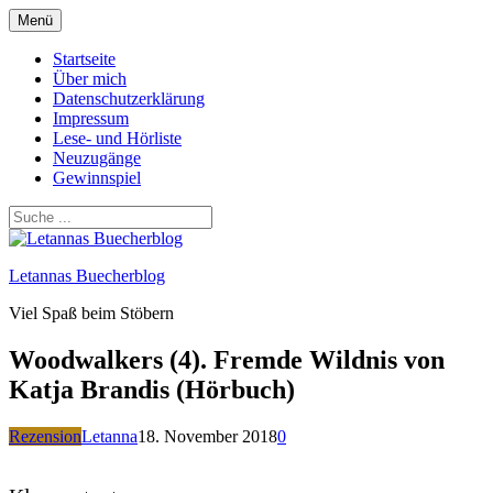
Zum
Menü
Inhalt
springen
Startseite
Über mich
Datenschutzerklärung
Impressum
Lese- und Hörliste
Neuzugänge
Gewinnspiel
Letannas Buecherblog
Viel Spaß beim Stöbern
Woodwalkers (4). Fremde Wildnis von
Katja Brandis (Hörbuch)
Rezension
Letanna
18. November 2018
0