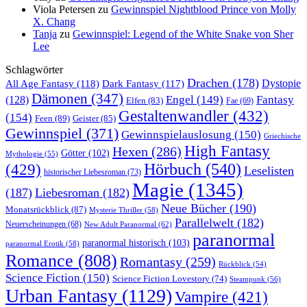
Viola Petersen
zu
Gewinnspiel Nightblood Prince von Molly
X. Chang
Tanja
zu
Gewinnspiel: Legend of the White Snake von Sher
Lee
Schlagwörter
Drachen
(178)
All Age Fantasy
(118)
Dystopie
Dark Fantasy
(117)
Dämonen
(347)
Engel
(149)
Fantasy
(128)
Elfen
(83)
Fae
(69)
Gestaltenwandler
(432)
(154)
Feen
(89)
Geister
(85)
Gewinnspiel
(371)
Gewinnspielauslosung
(150)
Griechische
High Fantasy
Hexen
(286)
Götter
(102)
Mythologie
(55)
Hörbuch
(540)
(429)
Leselisten
historischer Liebesroman
(73)
Magie
(1345)
(187)
Liebesroman
(182)
Neue Bücher
(190)
Monatsrückblick
(87)
Mysterie Thriller
(58)
Parallelwelt
(182)
Neuerscheinungen
(68)
New Adult Paranormal
(62)
paranormal
paranormal historisch
(103)
paranormal Erotik
(58)
Romance
(808)
Romantasy
(259)
Rückblick
(54)
Science Fiction
(150)
Science Fiction Lovestory
(74)
Steampunk
(56)
Urban Fantasy
(1129)
Vampire
(421)