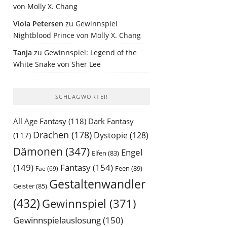
von Molly X. Chang
Viola Petersen
zu
Gewinnspiel
Nightblood Prince von Molly X. Chang
Tanja
zu
Gewinnspiel: Legend of the
White Snake von Sher Lee
SCHLAGWÖRTER
All Age Fantasy
(118)
Dark Fantasy
Drachen
(178)
Dystopie
(128)
(117)
Dämonen
(347)
Engel
Elfen
(83)
(149)
Fantasy
(154)
Feen
(89)
Fae
(69)
Gestaltenwandler
Geister
(85)
(432)
Gewinnspiel
(371)
Gewinnspielauslosung
(150)