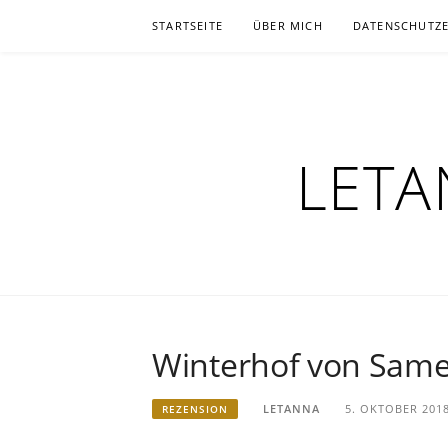
Zum
STARTSEITE
ÜBER MICH
DATENSCHUTZ
Inhalt
springen
LETA
Winterhof von Sam
LETANNA
5. OKTOBER 201
REZENSION