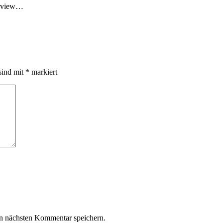
erview…
sind mit
*
markiert
n nächsten Kommentar speichern.