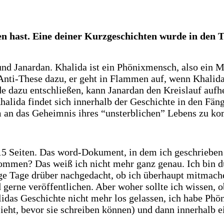
 hast. Eine deiner Kurzgeschichten wurde in den Th
und Janardan. Khalida ist ein Phönixmensch, also ein 
Anti-These dazu, er geht in Flammen auf, wenn Khalida 
 dazu entschließen, kann Janardan den Kreislauf aufhe
alida findet sich innerhalb der Geschichte in den Fäng
m an das Geheimnis ihres “unsterblichen” Lebens zu k
 15 Seiten. Das word-Dokument, in dem ich geschrieben 
kommen? Das weiß ich nicht mehr ganz genau. Ich bin d
 Tage drüber nachgedacht, ob ich überhaupt mitmache
 gerne veröffentlichen. Aber woher sollte ich wissen,
das Geschichte nicht mehr los gelassen, ich habe Phö
eht, bevor sie schreiben können) und dann innerhalb e