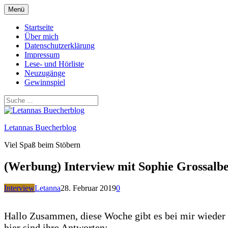
Zum
Menü
Inhalt
springen
Startseite
Über mich
Datenschutzerklärung
Impressum
Lese- und Hörliste
Neuzugänge
Gewinnspiel
Letannas Buecherblog
Viel Spaß beim Stöbern
(Werbung) Interview mit Sophie Grossalb
Interview
Letanna
28. Februar 2019
0
Hallo Zusammen, diese Woche gibt es bei mir wieder e
hier sind ihre Antworten: