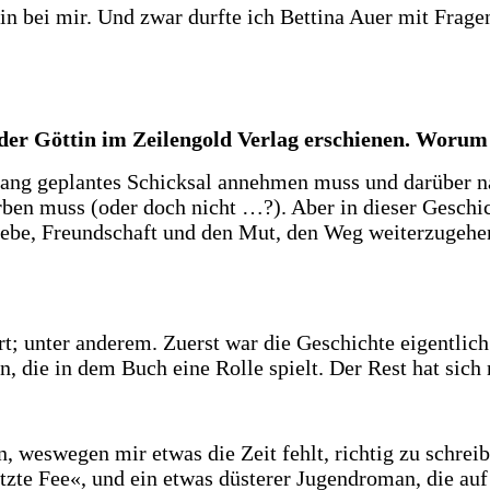
rin bei mir. Und zwar durfte ich Bettina Auer mit Frage
r Göttin im Zeilengold Verlag erschienen. Worum g
lang geplantes Schicksal annehmen muss und darüber na
rben muss (oder doch nicht …?). Aber in dieser Geschic
ebe, Freundschaft und den Mut, den Weg weiterzugehe
rt; unter anderem. Zuerst war die Geschichte eigentli
n, die in dem Buch eine Rolle spielt. Der Rest hat si
, weswegen mir etwas die Zeit fehlt, richtig zu schrei
tzte Fee«, und ein etwas düsterer Jugendroman, die au