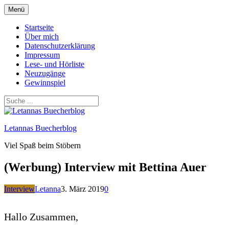
Zum
Menü
Inhalt
springen
Startseite
Über mich
Datenschutzerklärung
Impressum
Lese- und Hörliste
Neuzugänge
Gewinnspiel
Letannas Buecherblog
Viel Spaß beim Stöbern
(Werbung) Interview mit Bettina Auer
Interview
Letanna
3. März 2019
0
Hallo Zusammen,