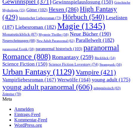
Gewinnspiel
(371)
Gewinnspielauslosung
(150)
Griechische
High Fantasy
Hexen
(286)
Götter
(102)
Mythologie
(55)
Hörbuch
(540)
(429)
Leselisten
historischer Liebesroman
(73)
Magie
(1345)
(187)
Liebesroman
(182)
Neue Bücher
(190)
Monatsrückblick
(87)
Mysterie Thriller
(58)
Parallelwelt
(182)
Neuerscheinungen
(68)
New Adult Paranormal
(62)
paranormal
paranormal historisch
(103)
paranormal Erotik
(58)
Romance
(808)
Romantasy
(259)
Rückblick
(54)
Science Fiction
(150)
Science Fiction Lovestory
(74)
Steampunk
(56)
Urban Fantasy
(1129)
Vampire
(421)
young adult
(175)
Vampirliebesroman
(167)
Werwölfe
(164)
young adult paranormal
(606)
zeitgenössisch
(63)
Zeitreise
(70)
Meta
Anmelden
Eintrags-Feed
Kommentar-Feed
WordPress.org