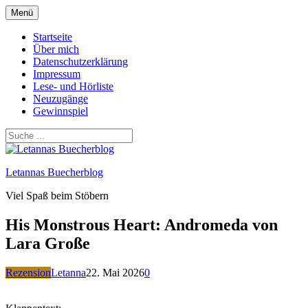
Zum
Menü
Inhalt
springen
Startseite
Über mich
Datenschutzerklärung
Impressum
Lese- und Hörliste
Neuzugänge
Gewinnspiel
Letannas Buecherblog
Viel Spaß beim Stöbern
His Monstrous Heart: Andromeda von
Lara Große
Rezension
Letanna
22. Mai 2026
0