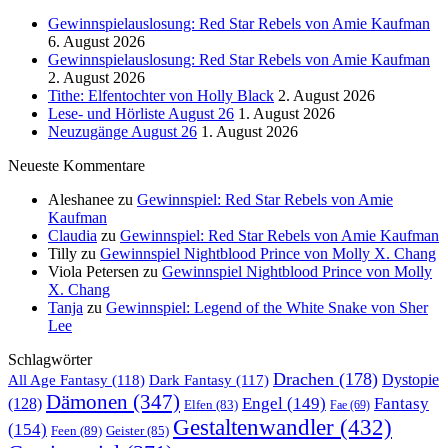
Gewinnspielauslosung: Red Star Rebels von Amie Kaufman
6. August 2026
Gewinnspielauslosung: Red Star Rebels von Amie Kaufman
2. August 2026
Tithe: Elfentochter von Holly Black
2. August 2026
Lese- und Hörliste August 26
1. August 2026
Neuzugänge August 26
1. August 2026
Neueste Kommentare
Aleshanee
zu
Gewinnspiel: Red Star Rebels von Amie
Kaufman
Claudia
zu
Gewinnspiel: Red Star Rebels von Amie Kaufman
Tilly
zu
Gewinnspiel Nightblood Prince von Molly X. Chang
Viola Petersen
zu
Gewinnspiel Nightblood Prince von Molly
X. Chang
Tanja
zu
Gewinnspiel: Legend of the White Snake von Sher
Lee
Schlagwörter
Drachen
(178)
All Age Fantasy
(118)
Dystopie
Dark Fantasy
(117)
Dämonen
(347)
Engel
(149)
Fantasy
(128)
Elfen
(83)
Fae
(69)
Gestaltenwandler
(432)
(154)
Feen
(89)
Geister
(85)