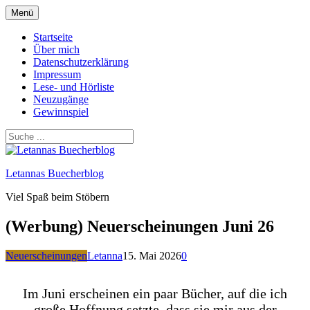
Zum
Menü
Inhalt
springen
Startseite
Über mich
Datenschutzerklärung
Impressum
Lese- und Hörliste
Neuzugänge
Gewinnspiel
Letannas Buecherblog
Viel Spaß beim Stöbern
(Werbung) Neuerscheinungen Juni 26
Neuerscheinungen
Letanna
15. Mai 2026
0
Im Juni erscheinen ein paar Bücher, auf die ich
große Hoffnung setzte, dass sie mir aus der