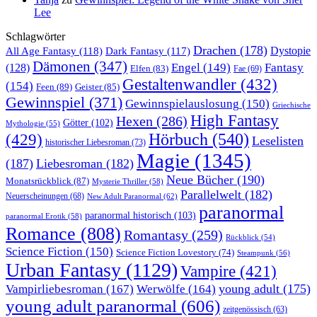
Lee
Schlagwörter
Drachen
(178)
All Age Fantasy
(118)
Dystopie
Dark Fantasy
(117)
Dämonen
(347)
Engel
(149)
Fantasy
(128)
Elfen
(83)
Fae
(69)
Gestaltenwandler
(432)
(154)
Feen
(89)
Geister
(85)
Gewinnspiel
(371)
Gewinnspielauslosung
(150)
Griechische
High Fantasy
Hexen
(286)
Götter
(102)
Mythologie
(55)
Hörbuch
(540)
(429)
Leselisten
historischer Liebesroman
(73)
Magie
(1345)
(187)
Liebesroman
(182)
Neue Bücher
(190)
Monatsrückblick
(87)
Mysterie Thriller
(58)
Parallelwelt
(182)
Neuerscheinungen
(68)
New Adult Paranormal
(62)
paranormal
paranormal historisch
(103)
paranormal Erotik
(58)
Romance
(808)
Romantasy
(259)
Rückblick
(54)
Science Fiction
(150)
Science Fiction Lovestory
(74)
Steampunk
(56)
Urban Fantasy
(1129)
Vampire
(421)
young adult
(175)
Vampirliebesroman
(167)
Werwölfe
(164)
young adult paranormal
(606)
zeitgenössisch
(63)