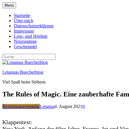
Zum
Menü
Inhalt
springen
Startseite
Über mich
Datenschutzerklärung
Impressum
Lese- und Hörliste
Neuzugänge
Gewinnspiel
Letannas Buecherblog
Viel Spaß beim Stöbern
The Rules of Magic. Eine zauberhafte Fam
Rezensionsexemplar
Letanna
4. August 2021
0
Klappentext:
New York, Anfang der 60er Jahre. Franny, Jet und Vi