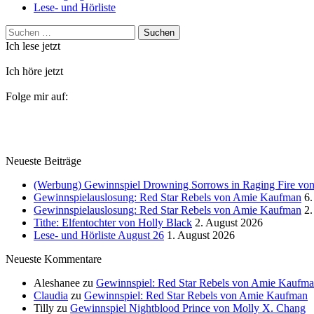
Lese- und Hörliste
Suchen
nach:
Ich lese jetzt
Ich höre jetzt
Folge mir auf:
Neueste Beiträge
(Werbung) Gewinnspiel Drowning Sorrows in Raging Fire von 
Gewinnspielauslosung: Red Star Rebels von Amie Kaufman
6.
Gewinnspielauslosung: Red Star Rebels von Amie Kaufman
2.
Tithe: Elfentochter von Holly Black
2. August 2026
Lese- und Hörliste August 26
1. August 2026
Neueste Kommentare
Aleshanee
zu
Gewinnspiel: Red Star Rebels von Amie Kaufm
Claudia
zu
Gewinnspiel: Red Star Rebels von Amie Kaufman
Tilly
zu
Gewinnspiel Nightblood Prince von Molly X. Chang