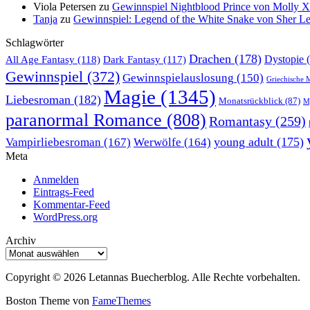
Viola Petersen
zu
Gewinnspiel Nightblood Prince von Molly 
Tanja
zu
Gewinnspiel: Legend of the White Snake von Sher L
Schlagwörter
Drachen
(178)
All Age Fantasy
(118)
Dystopie
(
Dark Fantasy
(117)
Gewinnspiel
(372)
Gewinnspielauslosung
(150)
Griechische 
Magie
(1345)
Liebesroman
(182)
Monatsrückblick
(87)
My
paranormal Romance
(808)
Romantasy
(259)
young adult
(175)
Vampirliebesroman
(167)
Werwölfe
(164)
Meta
Anmelden
Eintrags-Feed
Kommentar-Feed
WordPress.org
Archiv
Archiv
Copyright © 2026 Letannas Buecherblog. Alle Rechte vorbehalten.
Boston Theme von
FameThemes