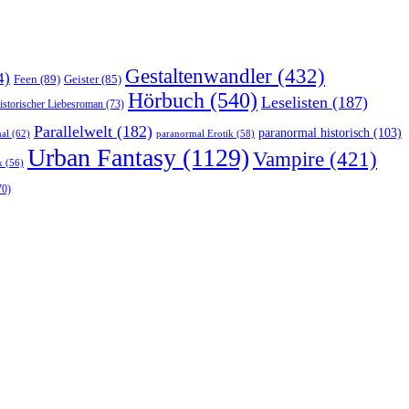
Gestaltenwandler
(432)
4)
Feen
(89)
Geister
(85)
Hörbuch
(540)
Leselisten
(187)
istorischer Liebesroman
(73)
Parallelwelt
(182)
paranormal historisch
(103)
al
(62)
paranormal Erotik
(58)
Urban Fantasy
(1129)
Vampire
(421)
k
(56)
70)