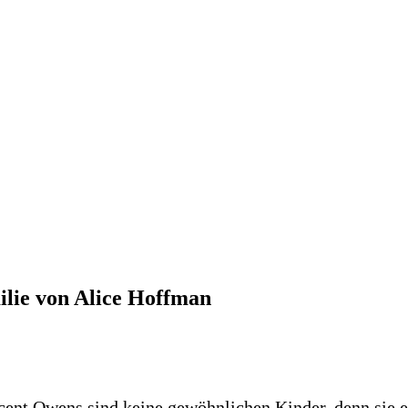
ilie von Alice Hoffman
ncent Owens sind keine gewöhnlichen Kinder, denn sie